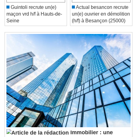
Play
Skip Backward
Skip Forward
Unmute
Guintoli recrute un(e)
Actual besancon recrute
Current Time
0:00
maçon vrd h/f à Hauts-de-
un(e) ouvrier en démolition
/
Seine
(h/f) à Besançon (25000)
Duration
-:-
Loaded
:
0%
Stream Type
LIVE
Seek to live, currently behind live
LIVE
Remaining Time
-
0:00
1x
Playback Rate
Chapters
Chapters
Descriptions
descriptions off
, selected
Subtitles
subtitles settings
, opens subtitles
settings dialog
subtitles off
, selected
Immobilier : une