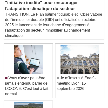
Audio Track
"initiative inédite" pour encourager
l'adaptation climatique du secteur
Picture-in-Picture
Fullscreen
This is a modal window.
TRANSITION. Le Plan bâtiment durable et l'Observatoire
de l'immobilier durable (OID) ont officialisé en octobre
Beginning of dialog window. Escape will cancel
2025 le lancement de leur charte d'engagement à
and close the window.
l'adaptation du secteur immobilier au changement
Text
climatique.
Color
Opacity
Text Background
Color
Opacity
Caption Area Background
Vous n'avez peut-être
Je m’inscris à EnerJ-
Color
Opacity
jamais entendu parler de
meeting Lyon, 15
Font Size
LOXONE. C'est tout à fait
septembre 2026
normal.
Text Edge Style