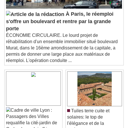
Audio Track
Picture-in-Picture
Fullscreen
À Paris, le réemploi
This is a modal window.
s'offre un boulevard et rentre par la grande
Beginning of dialog window. Escape will cancel
porte
and close the window.
ÉCONOMIE CIRCULAIRE. Le lourd projet de
Text
réhabilitation d'un ensemble immobilier situé boulevard
Murat, dans le 16ème arrondissement de la capitale, a
Color
Opacity
permis de donner une large place aux matériaux de
Text Background
réemploi. L'opération conduite ...
Color
Opacity
Caption Area Background
Color
Opacity
Font Size
Lyon :
Tuiles terre cuite et
Passagers des Villes
solaires: le top de
Text Edge Style
requalifie la cité-jardin de
l'élégance et de la