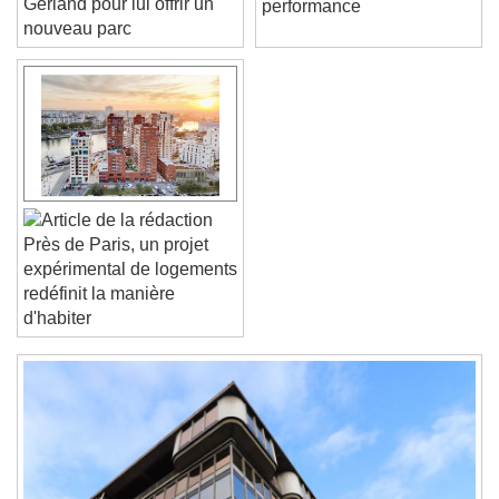
Gerland pour lui offrir un
performance
nouveau parc
Font Family
Reset
Done
Close Modal Dialog
End of dialog window.
Près de Paris, un projet
expérimental de logements
redéfinit la manière
d'habiter