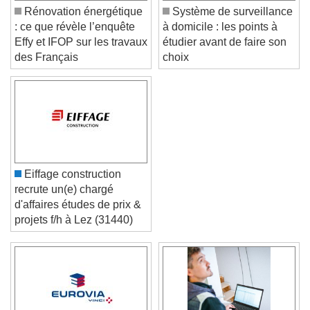
Rénovation énergétique
Système de surveillance
: ce que révèle l’enquête
à domicile : les points à
Effy et IFOP sur les travaux
étudier avant de faire son
des Français
choix
Eiffage construction
recrute un(e) chargé
d'affaires études de prix &
projets f/h à Lez (31440)
Video Player is loading.
Play Video