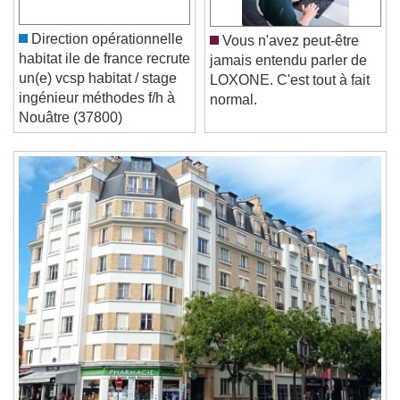
Play
Skip Backward
Skip Forward
Unmute
Current Time
0:00
Direction opérationnelle
Vous n'avez peut-être
/
habitat ile de france recrute
jamais entendu parler de
Duration
-:-
un(e) vcsp habitat / stage
LOXONE. C'est tout à fait
Loaded
:
0%
ingénieur méthodes f/h à
normal.
Stream Type
LIVE
Nouâtre (37800)
Seek to live, currently behind live
LIVE
Remaining Time
-
0:00
1x
Playback Rate
Chapters
Chapters
Descriptions
descriptions off
, selected
Subtitles
subtitles settings
, opens subtitles
settings dialog
subtitles off
, selected