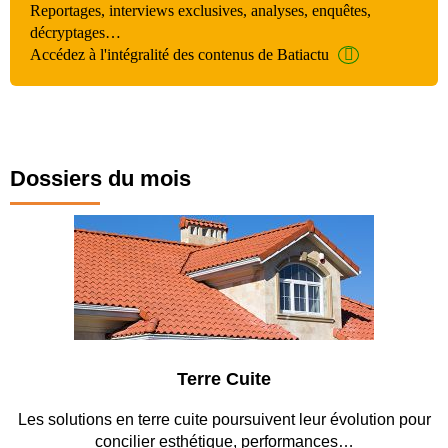
Reportages, interviews exclusives, analyses, enquêtes,
décryptages…
Accédez à l'intégralité des contenus de Batiactu
Dossiers du mois
rre Cuite
Parking 
te poursuivent leur évolution pour
Entre circulation, sécurisat
étique, performances…