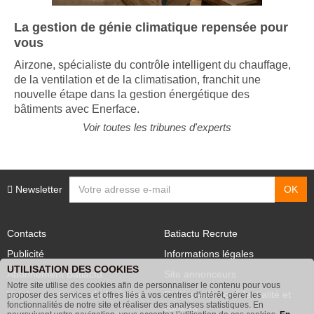
La gestion de génie climatique repensée pour
vous
Airzone, spécialiste du contrôle intelligent du chauffage,
de la ventilation et de la climatisation, franchit une
nouvelle étape dans la gestion énergétique des
bâtiments avec Enerface.
Voir toutes les tribunes d'experts
Newsletter
Contacts
Batiactu Recrute
Publicité
Informations légales
UTILISATION DES COOKIES
Abonnement Batiactu
Site annonceurs
Notre site utilise des cookies afin de personnaliser le contenu pour vous
Voir les contenus+ de Batiactu
Politique de confidentialité et
proposer des services et offres liés à vos centres d'intérêt, gérer les
fonctionnalités de notre site et réaliser des analyses statistiques. En
cookies