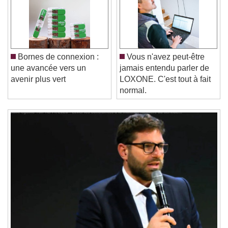
Video Player is loading.
Play Video
Play
Skip Backward
Skip Forward
Unmute
Bornes de connexion :
Vous n'avez peut-être
Current Time
0:00
une avancée vers un
jamais entendu parler de
/
avenir plus vert
LOXONE. C'est tout à fait
Duration
-:-
normal.
Loaded
:
0%
Stream Type
LIVE
Seek to live, currently behind live
LIVE
Remaining Time
-
0:00
1x
Playback Rate
Chapters
Chapters
Descriptions
descriptions off
, selected