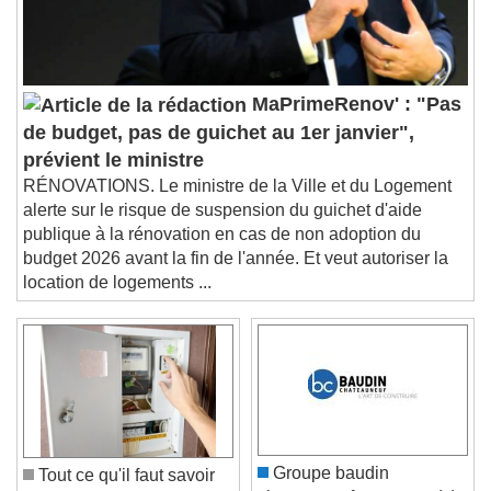
Subtitles
subtitles settings
, opens subtitles
settings dialog
subtitles off
, selected
Audio Track
MaPrimeRenov' : "Pas
de budget, pas de guichet au 1er janvier",
Picture-in-Picture
Fullscreen
This is a modal window.
prévient le ministre
RÉNOVATIONS. Le ministre de la Ville et du Logement
Beginning of dialog window. Escape will cancel
alerte sur le risque de suspension du guichet d'aide
and close the window.
publique à la rénovation en cas de non adoption du
Text
budget 2026 avant la fin de l'année. Et veut autoriser la
location de logements ...
Color
Opacity
Text Background
Color
Opacity
Caption Area Background
Color
Opacity
Groupe baudin