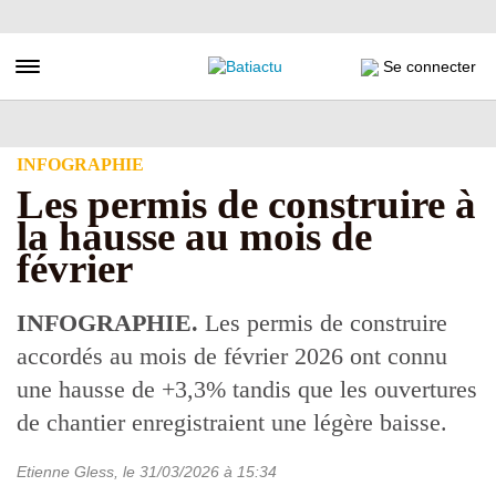
Aller
au
contenu
Toggle navigation
Se connecter
principal
INFOGRAPHIE
Les permis de construire à
la hausse au mois de
février
INFOGRAPHIE.
Les permis de construire
accordés au mois de février 2026 ont connu
une hausse de +3,3% tandis que les ouvertures
de chantier enregistraient une légère baisse.
Etienne Gless
, le
31/03/2026
à 15:34