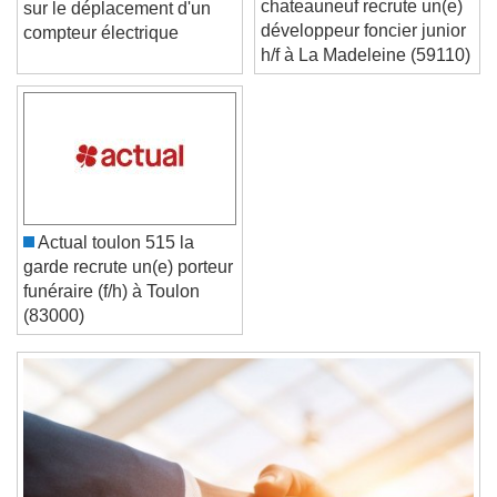
Tout ce qu'il faut savoir
Font Size
chateauneuf recrute un(e)
sur le déplacement d'un
développeur foncier junior
compteur électrique
h/f à La Madeleine (59110)
Text Edge Style
Font Family
Reset
Done
Actual toulon 515 la
Close Modal Dialog
garde recrute un(e) porteur
End of dialog window.
funéraire (f/h) à Toulon
(83000)