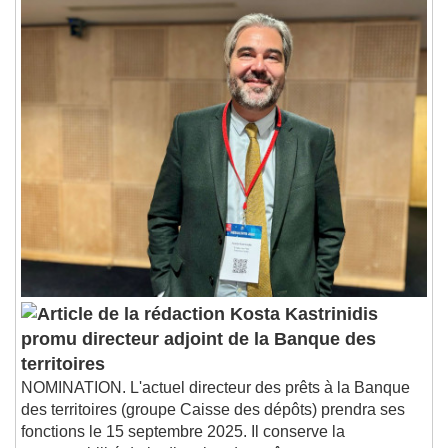
Seek to live, currently behind live
LIVE
Remaining Time
-
0:00
1x
Playback Rate
Chapters
Chapters
Descriptions
descriptions off
, selected
Subtitles
subtitles settings
, opens subtitles
settings dialog
subtitles off
, selected
Audio Track
Kosta Kastrinidis
promu directeur adjoint de la Banque des
Picture-in-Picture
Fullscreen
This is a modal window.
territoires
NOMINATION. L'actuel directeur des prêts à la Banque
Beginning of dialog window. Escape will cancel
des territoires (groupe Caisse des dépôts) prendra ses
and close the window.
fonctions le 15 septembre 2025. Il conserve la