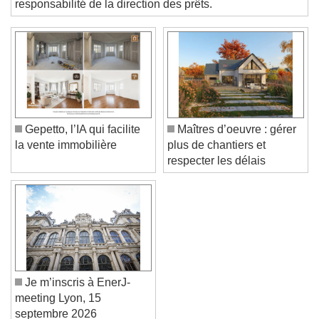
Text
responsabilité de la direction des prêts.
Color
Opacity
Text Background
Color
Opacity
Caption Area Background
Gepetto, l’IA qui facilite
Maîtres d’oeuvre : gérer
Color
Opacity
la vente immobilière
plus de chantiers et
Font Size
respecter les délais
Text Edge Style
Font Family
Je m’inscris à EnerJ-
meeting Lyon, 15
Reset
Done