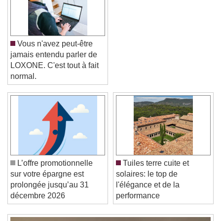
Vous n'avez peut-être
jamais entendu parler de
LOXONE. C'est tout à fait
normal.
Video Player is loading.
Play Video
Play
Skip Backward
Skip Forward
Unmute
L’offre promotionnelle
Tuiles terre cuite et
Current Time
0:00
sur votre épargne est
solaires: le top de
/
prolongée jusqu’au 31
l'élégance et de la
Duration
-:-
décembre 2026
performance
Loaded
:
0%
Stream Type
LIVE