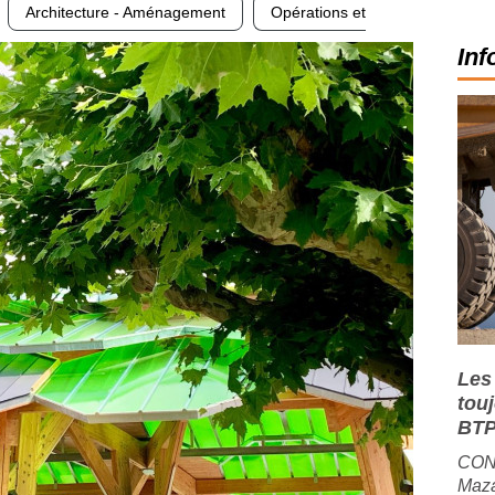
Architecture - Aménagement
Opérations et
Inf
Les
tou
BTP
CONJ
Maza