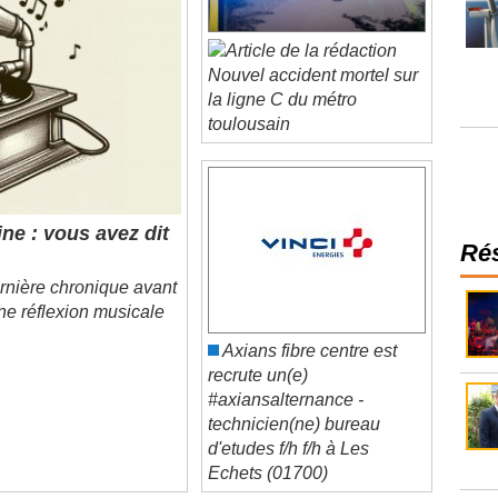
Nouvel accident mortel sur
la ligne C du métro
toulousain
ne : vous avez dit
Ré
nière chronique avant
ne réflexion musicale
Axians fibre centre est
recrute un(e)
#axiansalternance -
technicien(ne) bureau
d'etudes f/h f/h à Les
Echets (01700)
âtiment se mobilisent sur les incendies en Gironde
stèmes intelligents dans le bâtiment ?