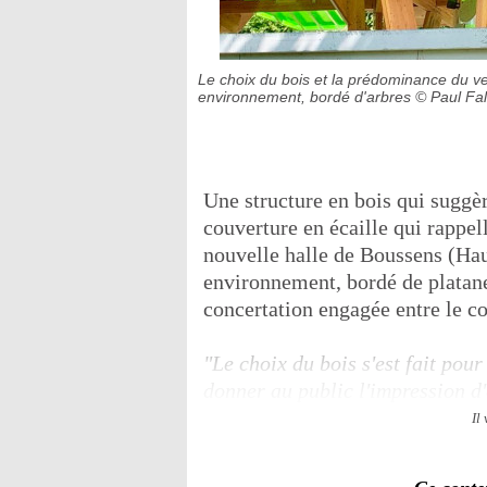
Le choix du bois et la prédominance du ver
environnement, bordé d'arbres
© Paul Fal
Une structure en bois qui suggèr
couverture en écaille qui rappell
nouvelle halle de Boussens (Ha
environnement, bordé de platanes
concertation engagée entre le co
"Le choix du bois s'est fait pour
donner au public l'impression d
Il