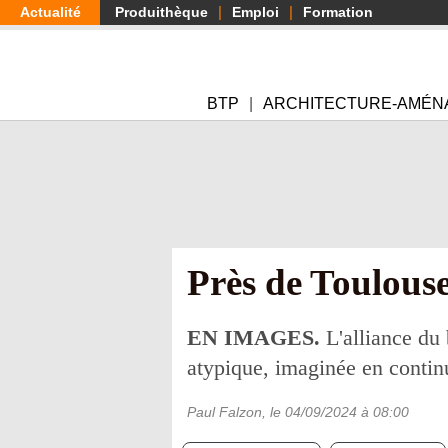
Aller
Actualité
Produithèque
Emploi
Formation
au
contenu
principal
BTP
ARCHITECTURE-AMÉN
Près de Toulouse
EN IMAGES.
L'alliance du
atypique, imaginée en continu
Paul Falzon
, le
04/09/2024
à 08:00