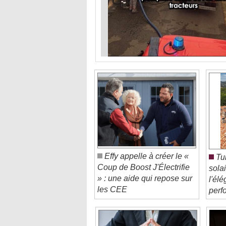
Effy appelle à créer le «
Tui
Coup de Boost J'Électrifie
solai
» : une aide qui repose sur
l'él
les CEE
perf