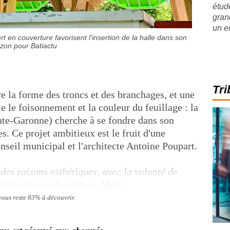
étude
gran
un e
t en couverture favorisent l'insertion de la halle dans son
zon pour Batiactu
Tri
e la forme des troncs et des branchages, et une
e le foisonnement et la couleur du feuillage : la
ute-Garonne) cherche à se fondre dans son
. Ce projet ambitieux est le fruit d'une
nseil municipal et l'architecte Antoine Poupart.
 des raisons esthétiques, avec la volonté de
'évoluer sous les arbres. Mais
 vous reste 83% à découvrir.