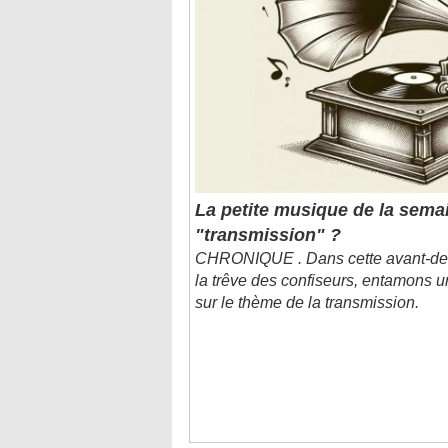
La petite musique de la semai
"transmission" ?
CHRONIQUE . Dans cette avant-der
la trêve des confiseurs, entamons u
sur le thème de la transmission.
C'est dans l'actu : des entreprises de b
C'est dans l'actu : à quoi servent les sy