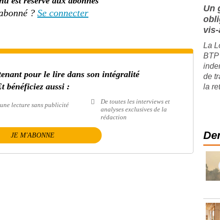
nu est réservé aux abonnés
Un 
 abonné ?
Se connecter
obl
vis-
La L
BTP 
inde
nant pour le lire dans son intégralité
de t
t bénéficiez aussi :
la re
De toutes les interviews et
une lecture sans publicité
analyses exclusives de la
rédaction
Der
JE M'ABONNE