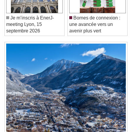
Unmute
Current Time
0:00
/
Je m’inscris à EnerJ-
Bornes de connexion :
Duration
-:-
meeting Lyon, 15
une avancée vers un
Loaded
:
0%
Stream Type
LIVE
septembre 2026
avenir plus vert
Seek to live, currently behind live
LIVE
Remaining Time
-
0:00
1x
Playback Rate
Chapters
Chapters
Descriptions
descriptions off
, selected
Subtitles
subtitles settings
, opens subtitles
settings dialog
subtitles off
, selected