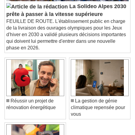
Audio Track
La Solideo Alpes 2030
Picture-in-Picture
Fullscreen
prête à passer à la vitesse supérieure
This is a modal window.
FEUILLE DE ROUTE. L'établissement public en charge
Beginning of dialog window. Escape will cancel
de la livraison des ouvrages olympiques pour les Jeux
and close the window.
d'hiver en 2030 a validé plusieurs décisions importantes
Text
qui doivent lui permettre d'entrer dans une nouvelle
phase en 2026.
Color
Opacity
Text Background
Color
Opacity
Caption Area Background
Color
Opacity
Réussir un projet de
La gestion de génie
Font Size
rénovation énergétique
climatique repensée pour
vous
Text Edge Style