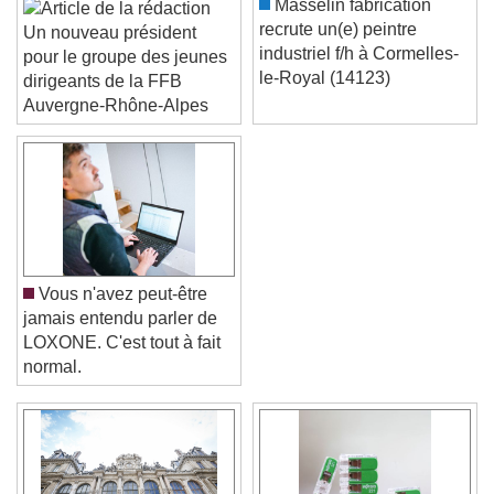
Masselin fabrication
recrute un(e) peintre
Un nouveau président
industriel f/h à Cormelles-
pour le groupe des jeunes
le-Royal (14123)
dirigeants de la FFB
Auvergne-Rhône-Alpes
Vous n'avez peut-être
jamais entendu parler de
LOXONE. C'est tout à fait
normal.
Video Player is loading.
Play Video
Play
Skip Backward
Skip Forward