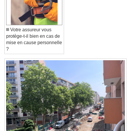
Font Family
Votre assureur vous
Reset
Done
protège-t-il bien en cas de
Close Modal Dialog
mise en cause personnelle
End of dialog window.
?