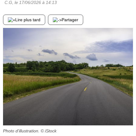
C.G
, le
17/06/2026
à 14:13
Lire plus tard
Partager
Photo d'illustration.
© iStock