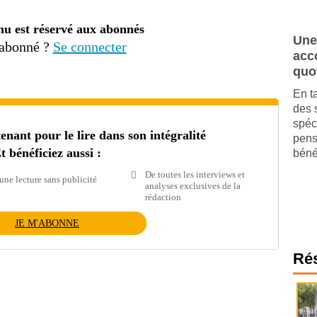
nu est réservé aux abonnés
Une
 abonné ?
Se connecter
acc
quo
En t
des 
spéc
ant pour le lire dans son intégralité
pens
t bénéficiez aussi :
bénéf
De toutes les interviews et
une lecture sans publicité
analyses exclusives de la
rédaction
JE M'ABONNE
Ré