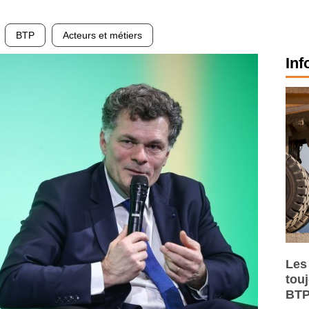
BTP
Acteurs et métiers
Inf
Les
tou
BTP