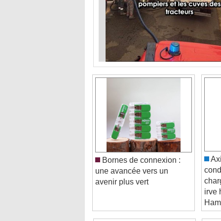
Axi
Bornes de connexion :
cond
une avancée vers un
char
avenir plus vert
irve
Hame