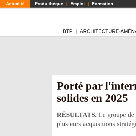
Aller
Actualité
Produithèque
Emploi
Formation
au
contenu
principal
BTP
ARCHITECTURE-AMÉN
Porté par l'inter
solides en 2025
RÉSULTATS.
Le groupe de B
plusieurs acquisitions straté