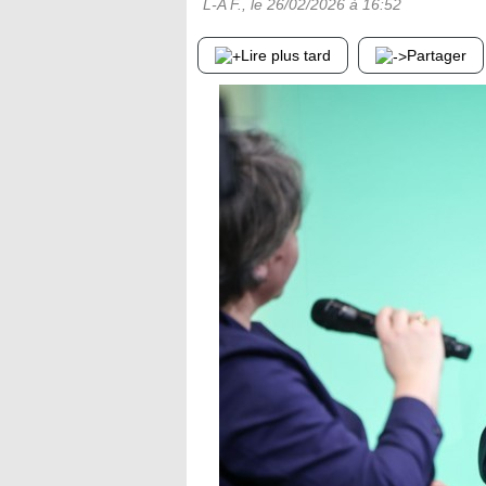
L-A F.
, le
26/02/2026
à 16:52
Lire plus tard
Partager