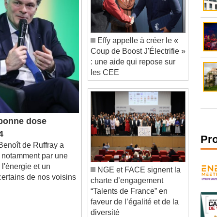
Effy appelle à créer le «
Coup de Boost J'Électrifie »
: une aide qui repose sur
les CEE
bonne dose
4
enoît de Ruffray a
Pr
té notamment par une
 l'énergie et un
NGE et FACE signent la
ertains de nos voisins
charte d’engagement
“Talents de France” en
faveur de l’égalité et de la
diversité