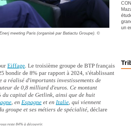
CONJ
Maza
étude
gran
un e
d'Enerj meeting Paris (organisé par Batiactu Groupe).
©
Tri
pour
Eiffage
. Le troisième groupe de BTP français
025 bondir de 8% par rapport à 2024, s'établissant
e a réalisé d'importants investissements de
uteur de 0,8 milliard d'euros. Ce montant
du capital de Getlink, ainsi que de huit
magne
, en
Espagne
et en
Italie
, qui viennent
u groupe et ses métiers de spécialité
, déclare
 vous reste 84% à découvrir.