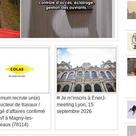
mum recrute un(e)
Je m’inscris à EnerJ-
ucteur de travaux /
meeting Lyon, 15
gé d'affaires confirmé
septembre 2026
 h/f à Magny-les-
aux (78114)