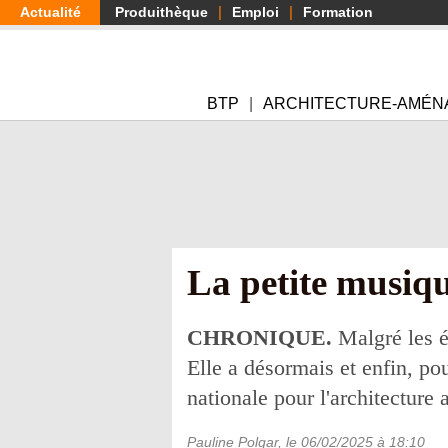
Aller
Actualité
Produithèque
Emploi
Formation
au
contenu
principal
BTP
ARCHITECTURE-AMÉN
La petite musiqu
CHRONIQUE.
Malgré les é
Elle a désormais et enfin, pou
nationale pour l'architecture
Pauline Polgar
, le
06/02/2025
à 18:10