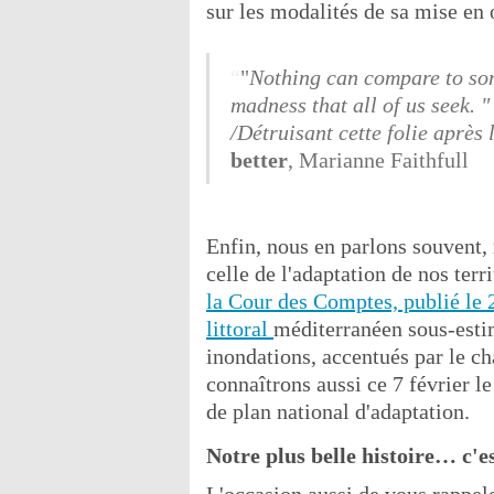
sur les modalités de sa mise en 
"
Nothing can compare to some
madness that all of us seek. "
/Détruisant cette folie après
better
, Marianne Faithfull
Enfin, nous en parlons souvent, m
celle de l'adaptation de nos te
la Cour des Comptes, publié le 2
littoral
méditerranéen sous-estim
inondations, accentués par le 
connaîtrons aussi ce 7 février le
de plan national d'adaptation.
Notre plus belle histoire… c'e
L'occasion aussi de vous rappel