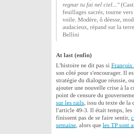
regnar tu fai nel ciel..."
(Cast
feuillages sacrés, tourne ver
voile. Modère, ô déesse, mod
audacieux, répand sur la terre
Bellini
At last (enfin)
L'histoire ne dit pas si
François
son côté pour s'encourager. Il est
stratégie du dialogue réussie, ou
ajouter une nouvelle crise à la c
point de censure du gouverneme
sur les rails
, issu du texte de l
l'article 49-3. Il était temps, l
finissent pas de se faire sentir,
c
semaine
, alors que
les TP sont a