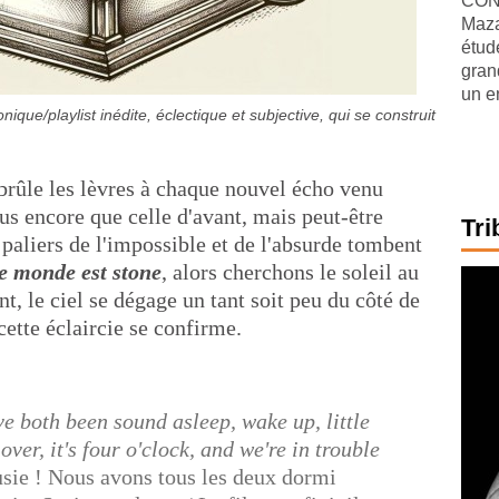
CONJ
Maza
étude
gran
un e
que/playlist inédite, éclectique et subjective, qui se construit
brûle les lèvres à chaque nouvel écho venu
us encore que celle d'avant, mais peut-être
Tri
 paliers de l'impossible et de l'absurde tombent
le monde est stone
, alors cherchons le soleil au
, le ciel se dégage un tant soit peu du côté de
ette éclaircie se confirme.
e both been sound asleep, wake up, little
ver, it's four o'clock, and we're in trouble
Susie ! Nous avons tous les deux dormi