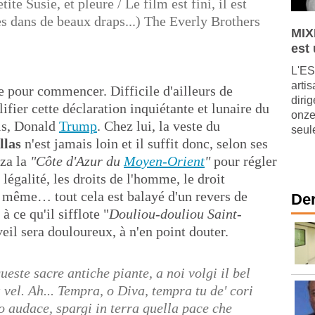
ite Susie, et pleure / Le film est fini, il est
s dans de beaux draps...) The Everly Brothers
MIX
est
L'ES
arti
ie pour commencer. Difficile d'ailleurs de
diri
ifier cette déclaration inquiétante et lunaire du
onze
is, Donald
Trump
. Chez lui, la veste du
seul
llas
n'est jamais loin et il suffit donc, selon ses
aza la
"Côte d'Azur du
Moyen-Orient
"
pour régler
 légalité, les droits de l'homme, le droit
e même… tout cela est balayé d'un revers de
Der
à ce qu'il sifflote "
Douliou-douliou Saint-
eil sera douloureux, à n'en point douter.
queste sacre antiche piante, a noi volgi il bel
vel. Ah... Tempra, o Diva, tempra tu de' cori
o audace, spargi in terra quella pace che