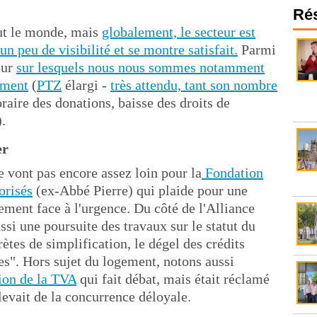
Ré
out le monde, mais
globalement, le secteur est
n peu de visibilité et se montre satisfait.
Parmi
eur
sur lesquels nous nous sommes notamment
ement
(
PTZ
élargi -
très attendu, tant son nombre
aire des donations, baisse des droits de
).
er
 vont pas encore assez loin pour la
Fondation
orisés
(ex-Abbé Pierre) qui plaide pour une
gement face à l'urgence. Du côté de l'Alliance
si une poursuite des travaux sur le statut du
ètes de simplification, le dégel des crédits
es". Hors sujet du logement, notons aussi
ion de la TVA
qui fait débat, mais était réclamé
levait de la concurrence déloyale.