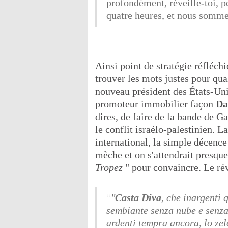
profondément, réveille-toi, pet
quatre heures, et nous somme
Ainsi point de stratégie réfléch
trouver les mots justes pour qual
nouveau président des États-Un
promoteur immobilier façon
Da
dires, de faire de la bande de G
le conflit israélo-palestinien. La
international, la simple décenc
mèche et on s'attendrait presque 
Tropez
" pour convaincre. Le rév
"
Casta Diva
, che inargenti 
sembiante senza nube e senza 
ardenti tempra ancora, lo zel