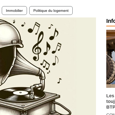
Immobilier
Politique du logement
Inf
Les
tou
BTP