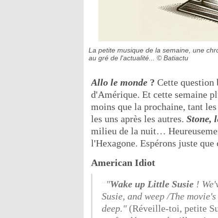
La petite musique de la semaine, une chroni
au gré de l'actualité...
© Batiactu
Allo le monde
?
Cette question 
d'Amérique. Et cette semaine pl
moins que la prochaine, tant les
les uns après les autres.
Stone, 
milieu de la nuit… Heureusement
l'Hexagone. Espérons juste que c
American Idiot
"
Wake up Little Susie
! We'v
Susie, and weep /The movie's o
deep."
(Réveille-toi, petite 