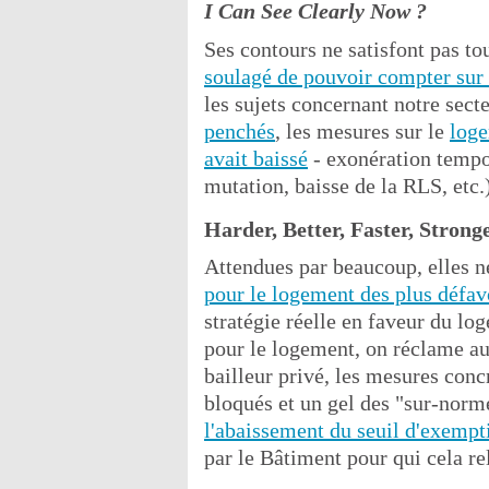
I Can See Clearly Now ?
Ses contours ne satisfont pas t
soulagé de pouvoir compter sur u
les sujets concernant notre sect
penchés
, les mesures sur le
log
avait baissé
- exonération tempor
mutation, baisse de la RLS, etc.
Harder, Better, Faster, Strong
Attendues par beaucoup, elles ne
pour le logement des plus défav
stratégie réelle en faveur du lo
pour le logement, on réclame aus
bailleur privé, les mesures concr
bloqués et un gel des "sur-norm
l'abaissement du seuil d'exempt
par le Bâtiment pour qui cela re