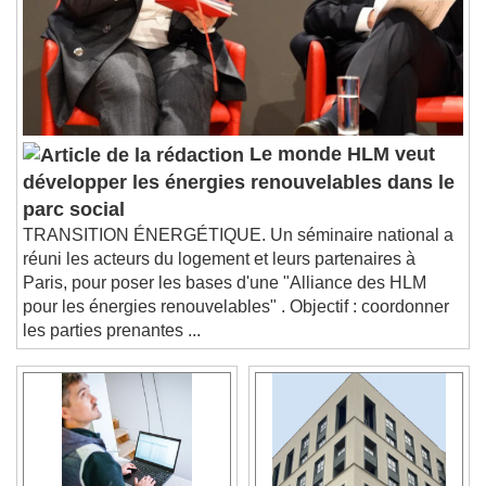
Descriptions
descriptions off
, selected
Subtitles
subtitles settings
, opens subtitles
settings dialog
subtitles off
, selected
Audio Track
Le monde HLM veut
développer les énergies renouvelables dans le
Picture-in-Picture
Fullscreen
This is a modal window.
parc social
TRANSITION ÉNERGÉTIQUE. Un séminaire national a
Beginning of dialog window. Escape will cancel
and close the window.
réuni les acteurs du logement et leurs partenaires à
Paris, pour poser les bases d'une "Alliance des HLM
Text
pour les énergies renouvelables" . Objectif : coordonner
les parties prenantes ...
Color
Opacity
Text Background
Color
Opacity
Caption Area Background