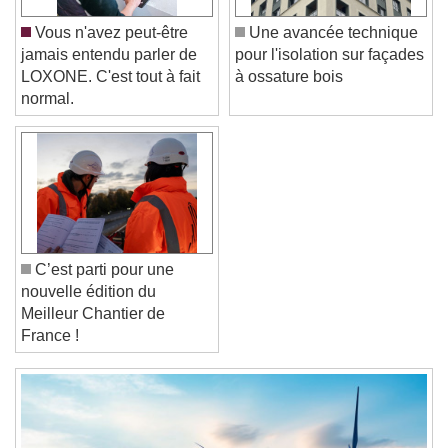
Color
Opacity
Vous n'avez peut-être
Une avancée technique
Font Size
jamais entendu parler de
pour l'isolation sur façades
LOXONE. C'est tout à fait
à ossature bois
normal.
Text Edge Style
Font Family
Reset
Done
C’est parti pour une
Close Modal Dialog
nouvelle édition du
End of dialog window.
Meilleur Chantier de
France !