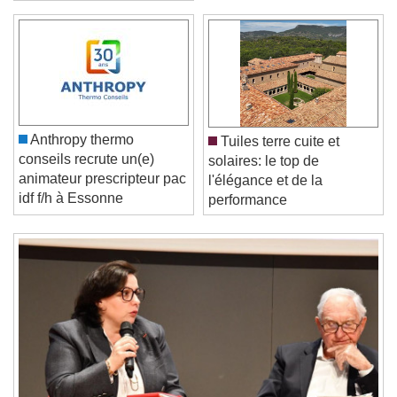
Video Player is loading.
Play Video
Play
Skip Backward
Skip Forward
Unmute
Anthropy thermo
Tuiles terre cuite et
Current Time
0:00
conseils recrute un(e)
solaires: le top de
/
animateur prescripteur pac
l'élégance et de la
Duration
-:-
idf f/h à Essonne
performance
Loaded
:
0%
Stream Type
LIVE
Seek to live, currently behind live
LIVE
Remaining Time
-
0:00
1x
Playback Rate
Chapters
Chapters