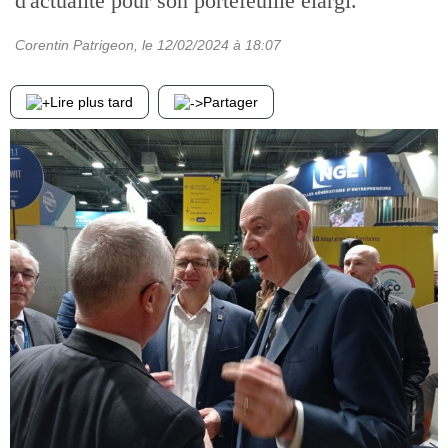
d'actualité pour son portefeuille élargi.
Corentin Patrigeon
, le
12/02/2024
à 18:07
Lire plus tard
Partager