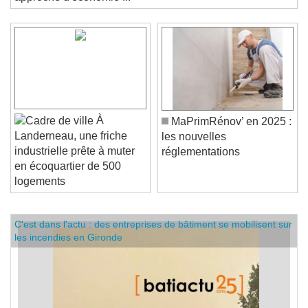
approche d'économie ...
À
MaPrimRénov’ en 2025 :
Landerneau, une friche
les nouvelles
industrielle prête à muter
réglementations
en écoquartier de 500
logements
C'est dans l'actu : des entreprises de bâtiment se mobilisent sur
les incendies en Gironde