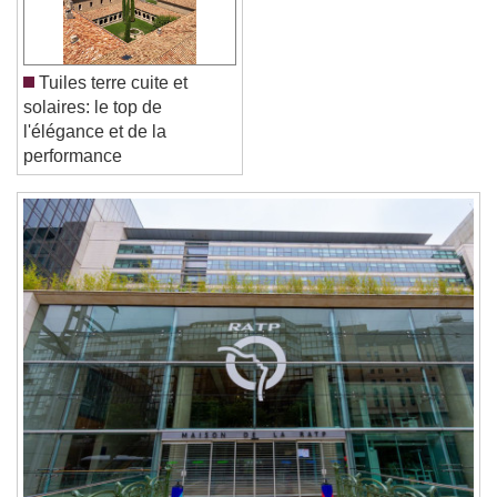
Font Family
Reset
Done
Tuiles terre cuite et
Close Modal Dialog
solaires: le top de
End of dialog window.
l'élégance et de la
performance