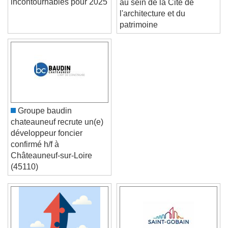
incontournables pour 2025
au sein de la Cité de
l'architecture et du
patrimoine
Groupe baudin
chateauneuf recrute un(e)
développeur foncier
confirmé h/f à
Châteauneuf-sur-Loire
(45110)
Video Player is loading.
Play Video
Play
Skip Backward
Skip Forward
Unmute
Current Time
0:00