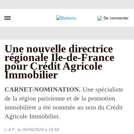
Aller
au
contenu
Toggle navigation
Se connecter
principal
Une nouvelle directrice
régionale Ile-de-France
pour Crédit Agricole
Immobilier
CARNET-NOMINATION.
Une spécialiste
de la région parisienne et de la promotion
immobilière a été nommée au sein du Crédit
Agricole Immobilier.
L-A F.
, le
26/09/2024
à 15:50