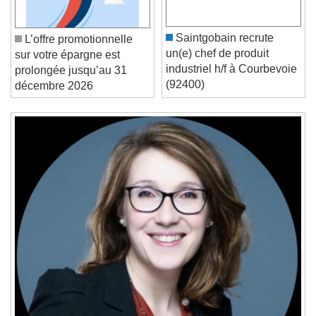
/
Duration
-:-
Loaded
:
0%
Saintgobain recrute
Stream Type
LIVE
L’offre promotionnelle
un(e) chef de produit
Seek to live, currently behind live
LIVE
sur votre épargne est
industriel h/f à Courbevoie
Remaining Time
-
0:00
prolongée jusqu’au 31
(92400)
décembre 2026
1x
Playback Rate
Chapters
Chapters
Descriptions
descriptions off
, selected
Subtitles
subtitles settings
, opens subtitles
settings dialog
subtitles off
, selected
Audio Track
Picture-in-Picture
Fullscreen