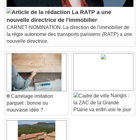
This is a modal window.
Beginning of dialog window. Escape will cancel
La RATP a une
and close the window.
nouvelle directrice de l'immobilier
Text
CARNET-NOMINATION. La direction de l'immobilier de
la régie autonome des transports parisiens (RATP) a une
Color
Opacity
nouvelle directrice.
Text Background
Color
Opacity
Caption Area Background
Color
Opacity
Font Size
Nangis :
Carrelage imitation
la ZAC de la Grande
parquet : bonne ou
Plaine va enfin voir le jour
mauvaise idée ?
Text Edge Style