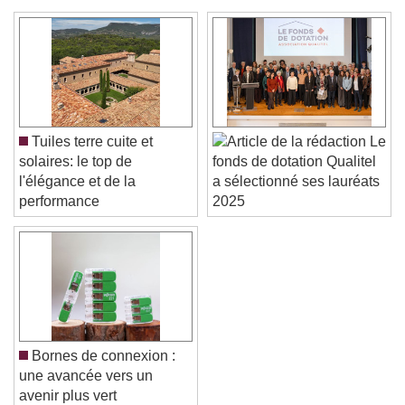
Color
Opacity
Text Background
Color
Opacity
Caption Area Background
Color
Opacity
Tuiles terre cuite et
Le
Font Size
solaires: le top de
fonds de dotation Qualitel
l'élégance et de la
a sélectionné ses lauréats
performance
2025
Text Edge Style
Font Family
Reset
Done
Bornes de connexion :
Close Modal Dialog
une avancée vers un
End of dialog window.