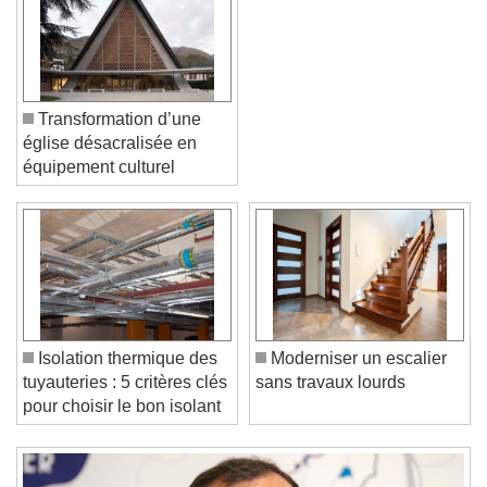
Transformation d’une
église désacralisée en
équipement culturel
Video Player is loading.
Play Video
Play
Skip Backward
Skip Forward
Unmute
Current Time
0:00
/
Isolation thermique des
Moderniser un escalier
Duration
-:-
tuyauteries : 5 critères clés
sans travaux lourds
Loaded
:
0%
pour choisir le bon isolant
Stream Type
LIVE
Seek to live, currently behind live
LIVE
Remaining Time
-
0:00