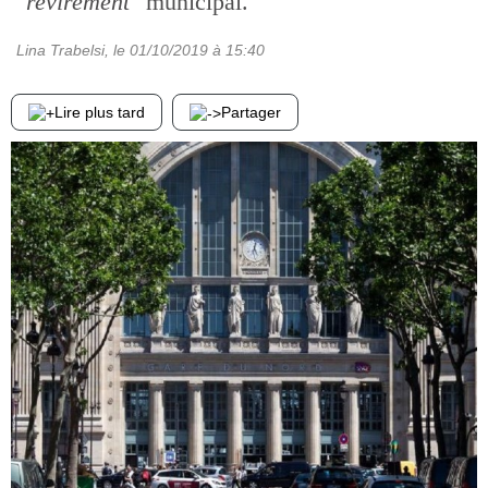
"revirement"
municipal.
Lina Trabelsi
, le
01/10/2019
à 15:40
Lire plus tard
Partager