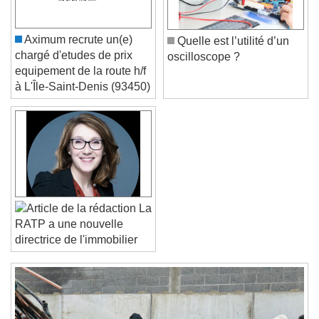
Color
Opacity
Font Size
Aximum recrute un(e)
Quelle est l’utilité d’un
chargé d'etudes de prix
oscilloscope ?
Text Edge Style
equipement de la route h/f
à L'Île-Saint-Denis (93450)
Font Family
Reset
Done
Close Modal Dialog
End of dialog window.
La
RATP a une nouvelle
directrice de l'immobilier