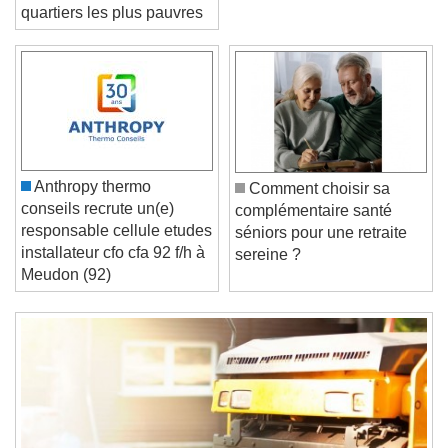
requalification d’un de ses
quartiers les plus pauvres
Video Player is loading.
Play Video
Play
Skip Backward
Skip Forward
Unmute
Current Time
0:00
/
Anthropy thermo
Comment choisir sa
Duration
-:-
conseils recrute un(e)
complémentaire santé
Loaded
:
0%
responsable cellule etudes
Stream Type
LIVE
séniors pour une retraite
installateur cfo cfa 92 f/h à
Seek to live, currently behind live
LIVE
sereine ?
Meudon (92)
Remaining Time
-
0:00
1x
Playback Rate
Chapters
Chapters
Descriptions