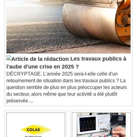
descriptions off
, selected
Subtitles
subtitles settings
, opens subtitles
settings dialog
subtitles off
, selected
Audio Track
Picture-in-Picture
Fullscreen
This is a modal window.
Les travaux publics à
Beginning of dialog window. Escape will cancel
l'aube d'une crise en 2025 ?
and close the window.
DÉCRYPTAGE. L'année 2025 sera-t-elle celle d'un
Text
retournement de situation dans les travaux publics ? La
question semble de plus en plus préoccuper les acteurs
Color
Opacity
du secteur, alors même que leur activité a été plutôt
Text Background
préservée ...
Color
Opacity
Caption Area Background