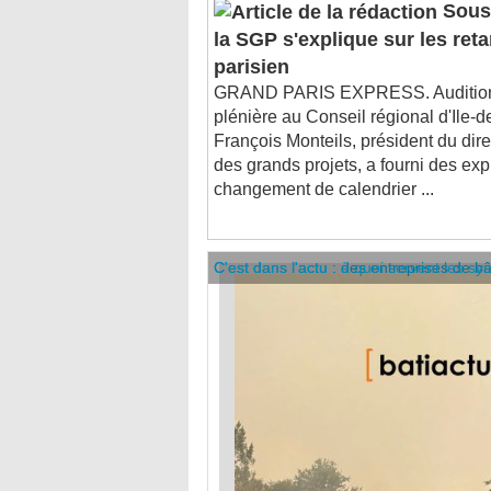
la SGP s'explique sur les ret
parisien
GRAND PARIS EXPRESS. Audition
plénière au Conseil régional d'Ile-
François Monteils, président du dire
des grands projets, a fourni des expl
changement de calendrier ...
C'est dans l'actu : des entreprises de b
C'est dans l'actu : à quoi servent les sy