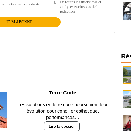
De toutes les interviews et
une lecture sans publicité
analyses exclusives de la
rédaction
JE M'ABONNE
Ré
Parking et garages
Entre circulation, sécurisation des accès, durabilité
des revêtements et intégration…
Lire le dossier