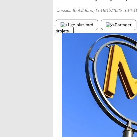
Jessica Ibelaïdene
, le
15/12/2022
à 12:1
Lire plus tard
Partager
projets