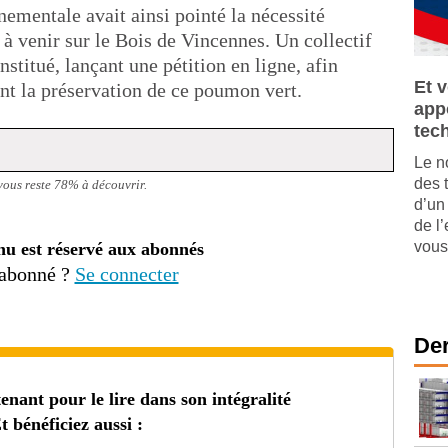
ementale avait ainsi pointé la nécessité
 à venir sur le Bois de Vincennes. Un collectif
stitué, lançant une pétition en ligne, afin
Et 
ant la préservation de ce poumon vert.
appo
tec
Le n
des 
 vous reste 78% à découvrir.
d’un
de l
vous 
nu est réservé aux abonnés
 abonné ?
Se connecter
Der
ant pour le lire dans son intégralité
t bénéficiez aussi :