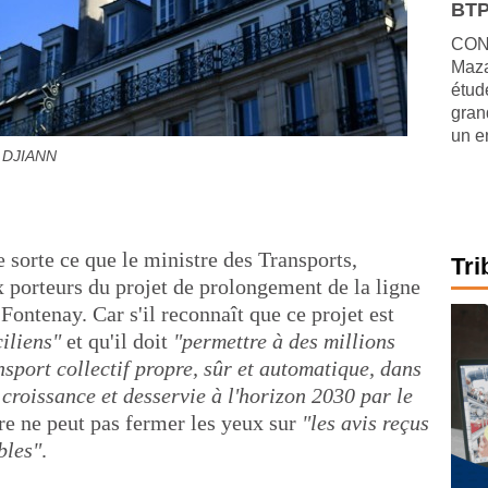
BTP
CONJ
Maza
étude
gran
un e
r DJIANN
e sorte ce que le ministre des Transports,
Tri
porteurs du projet de prolongement de la ligne
Fontenay. Car s'il reconnaît que ce projet est
iliens"
et qu'il doit
"permettre à des millions
nsport collectif propre, sûr et automatique, dans
 croissance et desservie à l'horizon 2030 par le
tre ne peut pas fermer les yeux sur
"les avis reçus
bles"
.