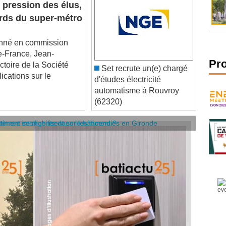
ards du super-métro
né en commission
de-France, Jean-
ctoire de la Société
Set recrute un(e) chargé
Pr
ications sur le
d'études électricité
automatisme à Rouvroy
(62320)
âtiment se mobilisent sur les incendies en Gironde
stèmes intelligents dans le bâtiment ?