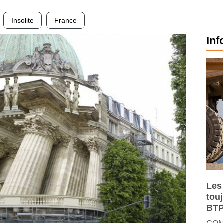
Insolite
France
Inf
Les
tou
BTP