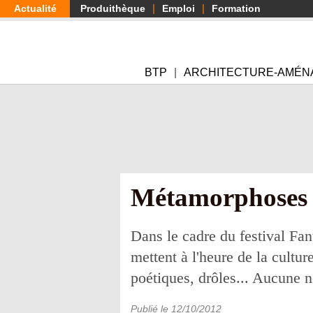
Aller
Actualité
Produithèque
Emploi
Formation
au
contenu
principal
BTP
ARCHITECTURE-AMÉN
Métamorphoses u
Dans le cadre du festival Fan
mettent à l'heure de la cultu
poétiques, drôles... Aucune n
Publié le
12/10/2012