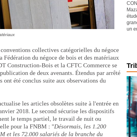
CONJ
Maza
étude
gran
un e
atériaux
s conventions collectives catégorielles du négoce
la Fédération du négoce de bois et des matériaux
DT Construction-Bois et la CFTC Commerce se
Tri
 publication de deux avenants. Étendus par arrêté
rs ont été conclus suite aux observations du
ctualise les articles obsolètes suite à l'entrée en
 janvier 2018. Le second sécurise les dispositifs
nt le temps partiel, le travail de nuit ou
velle pour la FNBM : "
Désormais, les 1.200
M et les 72.000 salariés de la branche du