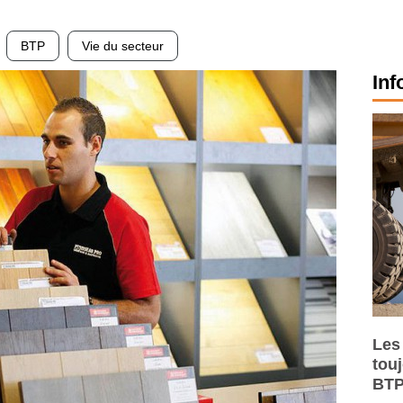
BTP
Vie du secteur
Inf
Les
tou
BTP