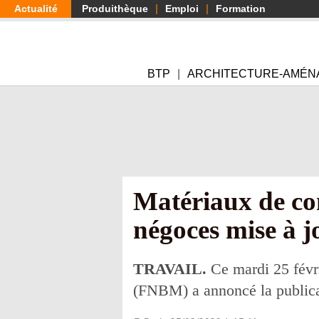
Aller
Actualité
Produithèque
Emploi
Formation
au
contenu
principal
BTP
ARCHITECTURE-AMÉN
Matériaux de con
négoces mise à j
TRAVAIL.
Ce mardi 25 févri
(FNBM) a annoncé la publicat