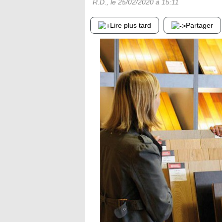
R.D.
, le
25/02/2020
à 15:11
Lire plus tard
Partager