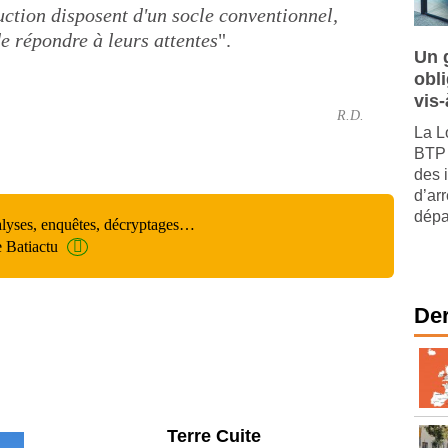
ction disposent d'un socle conventionnel,
e répondre à leurs attentes
".
Un 
obl
vis-
R.D.
La L
BTP 
des 
d’arr
dépar
alyses, enquêtes, décryptages…
e Batiactu
Der
Parking et garages