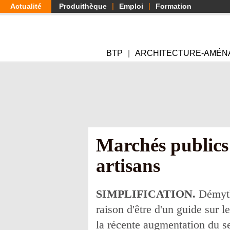
Aller
Actualité
Produithèque
Emploi
Formation
au
contenu
principal
BTP
ARCHITECTURE-AMÉN
Marchés publics 
artisans
SIMPLIFICATION.
Démythi
raison d'être d'un guide sur l
la récente augmentation du s