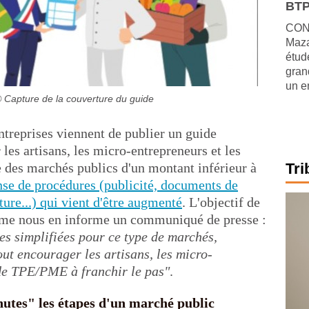
BTP
CONJ
Maza
étude
gran
un e
 Capture de la couverture du guide
ntreprises viennent de publier un guide
 les artisans, les micro-entrepreneurs et les
e des marchés publics d'un montant inférieur à
Tri
nse de procédures (publicité, documents de
ture...) qui vient d'être augmenté
. L'objectif de
omme nous en informe un communiqué de presse :
es simplifiées pour ce type de marchés,
ut encourager les artisans, les micro-
 de TPE/PME à franchir le pas"
.
tes" les étapes d'un marché public