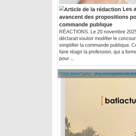
Les a
avancent des propositions po
commande publique
RÉACTIONS. Le 20 novembre 2025, 
déclarait vouloir modifier le concour
simplifier la commande publique. 
faire réagir la profession, qui a for
pour ...
C'est dans l'actu : des entreprises de b
C'est dans l'actu : à quoi servent les sy