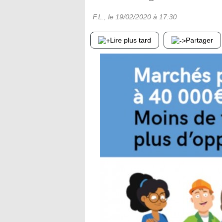
F.L.
, le
19/02/2020
à 17:30
Lire plus tard
Partager