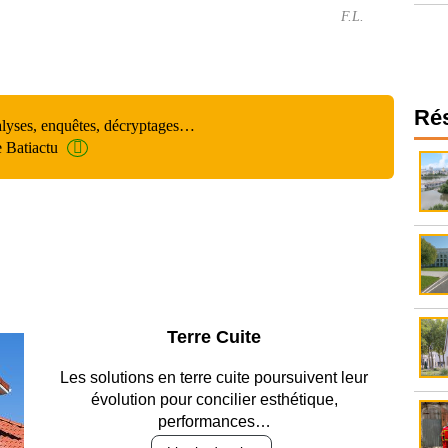
F.L.
Ré
alyses, enquêtes, décryptages…
e Batiactu
Parking et garages
Entre circulation, sécurisation des accès, durabilité
des revêtements et intégration…
Lire le dossier