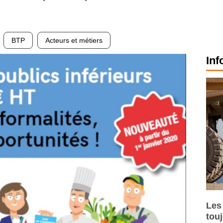
BTP
Acteurs et métiers
Inf
Les
tou