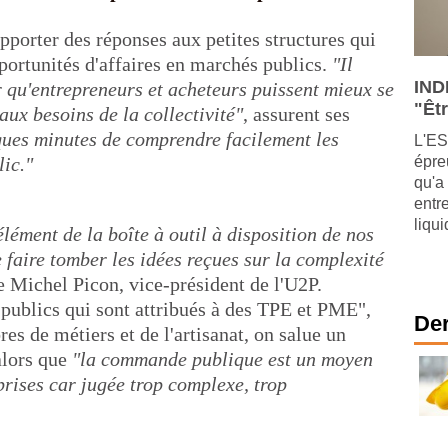
apporter des réponses aux petites structures qui
portunités d'affaires en marchés publics.
"Il
IND
ur qu'entrepreneurs et acheteurs puissent mieux se
"Êtr
ux besoins de la collectivité"
, assurent ses
ques minutes de comprendre facilement les
L'ES
lic."
épre
qu'a
entr
liqu
lément de la boîte à outil à disposition de nos
e faire tomber les idées reçues sur la complexité
 Michel Picon, vice-président de l'U2P.
publics qui sont attribués à des TPE et PME",
Der
es de métiers et de l'artisanat, on salue un
alors que
"la commande publique est un moyen
prises car jugée trop complexe, trop