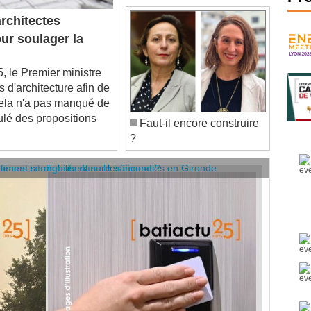
rchitectes
ur soulager la
le Premier ministre
s d'architecture afin de
Cela n'a pas manqué de
mulé des propositions
Faut-il encore construire
?
âtiment se mobilisent sur les incendies en Gironde
stèmes intelligents dans le bâtiment ?