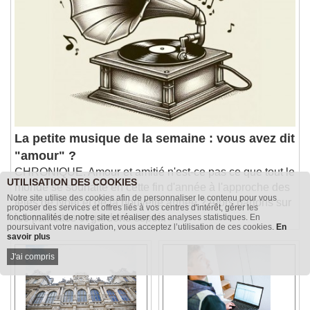
Chapters
Descriptions
descriptions off
, selected
Subtitles
subtitles settings
, opens subtitles
settings dialog
subtitles off
, selected
Audio Track
La petite musique de la semaine : vous avez dit
"amour" ?
Picture-in-Picture
Fullscreen
CHRONIQUE. Amour et amitié n'est-ce pas ce que tout le
This is a modal window.
UTILISATION DES COOKIES
monde se souhaite en cette fin d'année à l'approche des
Beginning of dialog window. Escape will cancel
Notre site utilise des cookies afin de personnaliser le contenu pour vous
fêtes de Noël et de la nouvelle année ? Alors parions sur
and close the window.
proposer des services et offres liés à vos centres d'intérêt, gérer les
les paillettes et gardons espoir.
fonctionnalités de notre site et réaliser des analyses statistiques. En
Text
poursuivant votre navigation, vous acceptez l’utilisation de ces cookies.
En
savoir plus
J'ai compris
Color
Opacity
Text Background