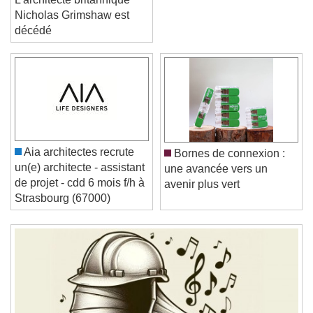
Nicholas Grimshaw est
décédé
Video Player is loading.
Play Video
Play
Skip Backward
Skip Forward
Unmute
Aia architectes recrute
Bornes de connexion :
Current Time
0:00
un(e) architecte - assistant
une avancée vers un
/
de projet - cdd 6 mois f/h à
avenir plus vert
Duration
-:-
Strasbourg (67000)
Loaded
:
0%
Stream Type
LIVE
Seek to live, currently behind live
LIVE
Remaining Time
-
0:00
1x
Playback Rate
Chapters