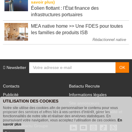
Éolien flottant : l'État finance des
infrastructures portuaires
MEA native home >> Une FDES pour toutes
les familles de produits ISB
Rédactionnel native
Newsletter
Contacts
Batiactu Recrute
Publicité
Informations légales
UTILISATION DES COOKIES
Abonnement Batiactu
Site annonceurs
Notre site utilise des cookies afin de personnaliser le contenu pour vous
proposer des services et offres liés à vos centres d'intérêt, gérer les
Voir les contenus+ de Batiactu
Politique de confidentialité et
fonctionnalités de notre site et réaliser des analyses statistiques. En
poursuivant votre navigation, vous acceptez l’utilisation de ces cookies.
En
cookies
savoir plus
© 2026 Batiactu Groupe