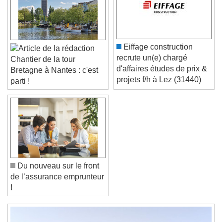
Color
Opacity
Caption Area Background
Color
Opacity
Eiffage construction
Font Size
recrute un(e) chargé
Chantier de la tour
d'affaires études de prix &
Bretagne à Nantes : c'est
projets f/h à Lez (31440)
parti !
Text Edge Style
Font Family
Reset
Done
Du nouveau sur le front
Close Modal Dialog
de l’assurance emprunteur
End of dialog window.
!