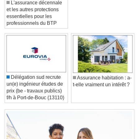
L'assurance décennale
et les autres protections
essentielles pour les
professionnels du BTP
Video Player is loading.
Play Video
Play
Skip Backward
Skip Forward
Unmute
Current Time
0:00
Délégation sud recrute
Assurance habitation : a-
/
un(e) ingénieur études de
t-elle vraiment un intérêt ?
Duration
-:-
prix (be - travaux publics)
Loaded
:
0%
f/h à Port-de-Bouc (13110)
Stream Type
LIVE
Seek to live, currently behind live
LIVE
Remaining Time
-
0:00
1x
Playback Rate