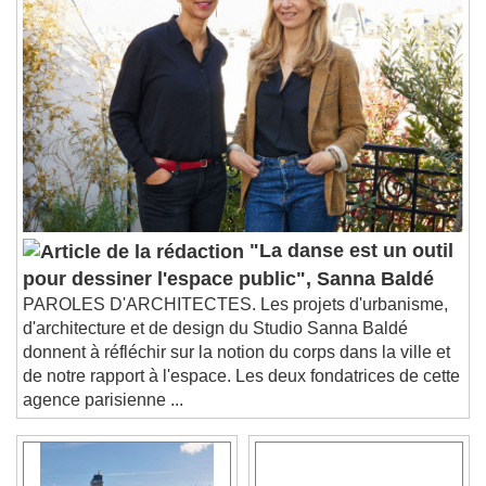
Chapters
Chapters
Descriptions
descriptions off
, selected
Subtitles
subtitles settings
, opens subtitles
settings dialog
subtitles off
, selected
Audio Track
"La danse est un outil
Picture-in-Picture
Fullscreen
pour dessiner l'espace public", Sanna Baldé
This is a modal window.
PAROLES D'ARCHITECTES. Les projets d'urbanisme,
Beginning of dialog window. Escape will cancel
d'architecture et de design du Studio Sanna Baldé
and close the window.
donnent à réfléchir sur la notion du corps dans la ville et
Text
de notre rapport à l'espace. Les deux fondatrices de cette
agence parisienne ...
Color
Opacity
Text Background