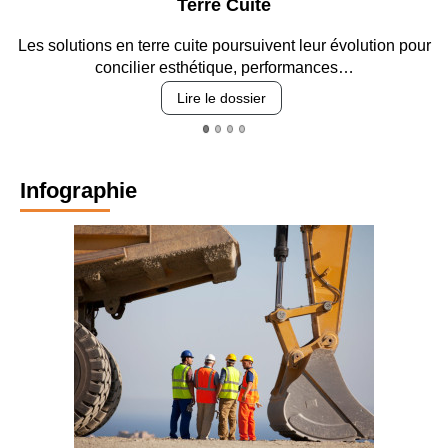
Terre Cuite
Parkin
cuite poursuivent leur évolution pour
Entre circulation, sécuri
sthétique, performances…
revêtement
Lire le dossier
Lire
Infographie