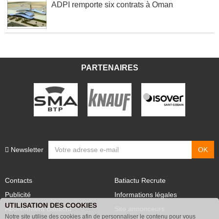
ADPI remporte six contrats à Oman
PARTENAIRES
Newsletter
Contacts
Batiactu Recrute
Publicité
Informations légales
UTILISATION DES COOKIES
Abonnement Batiactu
Site annonceurs
Notre site utilise des cookies afin de personnaliser le contenu pour vous