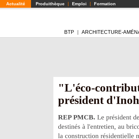
Aller
Actualité
Produithèque
Emploi
Formation
au
contenu
principal
BTP
ARCHITECTURE-AMÉN
"L'éco-contribut
président d'Ino
REP PMCB.
Le président de
destinés à l'entretien, au bri
la construction résidentielle