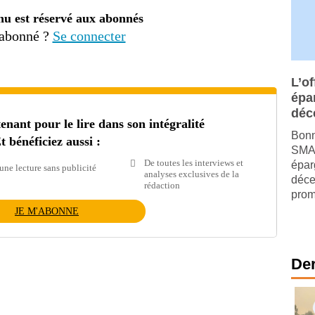
nu est réservé aux abonnés
 abonné ?
Se connecter
L’of
épa
déc
ant pour le lire dans son intégralité
Bonn
t bénéficiez aussi :
SMAB
De toutes les interviews et
épar
une lecture sans publicité
analyses exclusives de la
déce
rédaction
prom
JE M'ABONNE
Der