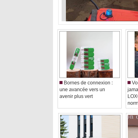
Bornes de connexion :
Vou
une avancée vers un
jama
avenir plus vert
LOXO
norm