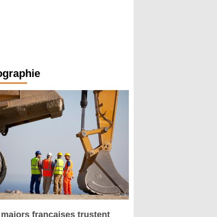
ographie
 majors françaises trustent