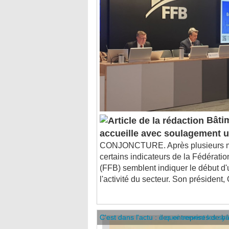
Bâtim
accueille avec soulagement un
CONJONCTURE. Après plusieurs mo
certains indicateurs de la Fédératio
(FFB) semblent indiquer le début d'
l'activité du secteur. Son président, O
C'est dans l'actu : des entreprises de b
C'est dans l'actu : à quoi servent les sy