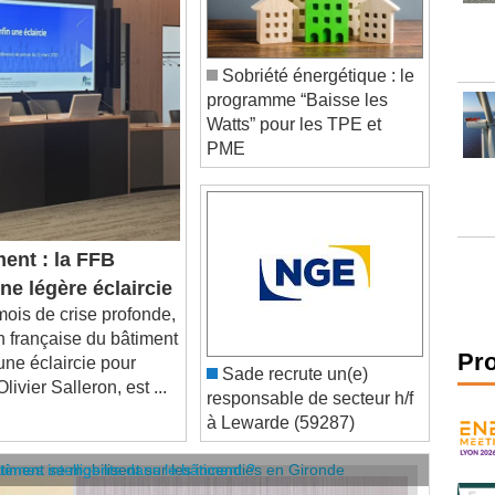
Sobriété énergétique : le
programme “Baisse les
Watts” pour les TPE et
PME
ent : la FFB
e légère éclaircie
is de crise profonde,
n française du bâtiment
une éclaircie pour
Sade recrute un(e)
Pr
livier Salleron, est ...
responsable de secteur h/f
à Lewarde (59287)
âtiment se mobilisent sur les incendies en Gironde
stèmes intelligents dans le bâtiment ?