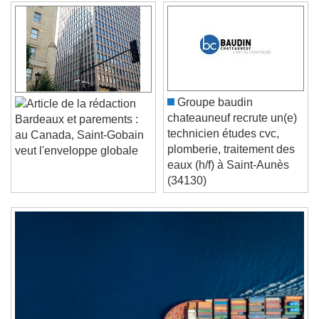
Video Player is loading.
Play Video
Play
Skip Backward
Skip Forward
Unmute
Current Time
0:00
/
Groupe baudin
Duration
-:-
chateauneuf recrute un(e)
Bardeaux et parements :
Loaded
:
0%
technicien études cvc,
Stream Type
LIVE
au Canada, Saint-Gobain
plomberie, traitement des
Seek to live, currently behind live
LIVE
veut l'enveloppe globale
eaux (h/f) à Saint-Aunès
Remaining Time
-
0:00
(34130)
1x
Playback Rate
Chapters
Chapters
Descriptions
descriptions off
, selected