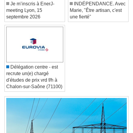
Font Size
Je m’inscris à EnerJ-
INDÉPENDANCE. Avec
meeting Lyon, 15
Marie, "Être artisan, c'est
Text Edge Style
septembre 2026
une fierté"
Font Family
Reset
Done
Close Modal Dialog
Délégation centre - est
End of dialog window.
recrute un(e) chargé
d'études de prix vrd f/h à
Chalon-sur-Saône (71100)