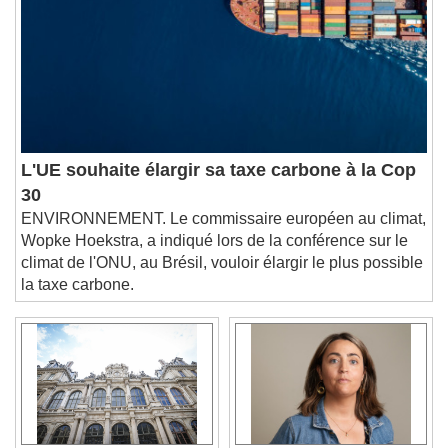
Subtitles
subtitles settings
, opens subtitles
settings dialog
subtitles off
, selected
Audio Track
Picture-in-Picture
Fullscreen
This is a modal window.
Beginning of dialog window. Escape will cancel
L'UE souhaite élargir sa taxe carbone à la Cop
and close the window.
30
Text
ENVIRONNEMENT. Le commissaire européen au climat,
Wopke Hoekstra, a indiqué lors de la conférence sur le
Color
Opacity
climat de l'ONU, au Brésil, vouloir élargir le plus possible
la taxe carbone.
Text Background
Color
Opacity
Caption Area Background
Color
Opacity