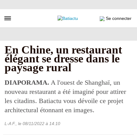
Aller
au
contenu
Toggle navigation
Se connecter
principal
En Chine, un restaurant
élégant se dresse dans le
paysage rural
DIAPORAMA.
A l'ouest de Shanghaï, un
nouveau restaurant a été imaginé pour attirer
les citadins. Batiactu vous dévoile ce projet
architectural étonnant en images.
L-A F.
, le
08/11/2022
à 14:10