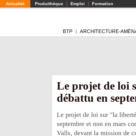
Aller
Actualité
Produithèque
Emploi
Formation
au
contenu
principal
BTP
ARCHITECTURE-AMÉN
Le projet de loi 
débattu en sept
Le projet de loi sur "la liber
septembre et non en mars co
Valls, devant la mission de co