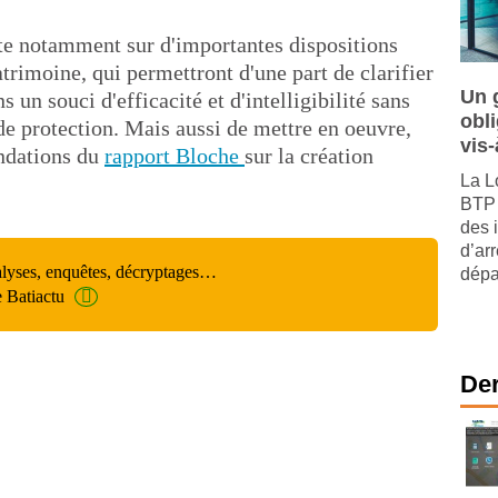
rte notamment sur d'importantes dispositions
patrimoine, qui permettront d'une part de clarifier
Un 
s un souci d'efficacité et d'intelligibilité sans
obl
de protection. Mais aussi de mettre en oeuvre,
vis-
andations du
rapport Bloche
sur la création
La L
BTP 
des 
d’arr
alyses, enquêtes, décryptages…
dépar
e Batiactu
Der