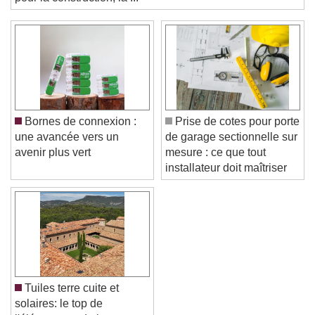
Text Background
pour la construction, la ...
Color
Opacity
Caption Area Background
Color
Opacity
Font Size
Bornes de connexion :
Prise de cotes pour porte
une avancée vers un
de garage sectionnelle sur
Text Edge Style
avenir plus vert
mesure : ce que tout
installateur doit maîtriser
Font Family
Reset
Done
Close Modal Dialog
End of dialog window.
Tuiles terre cuite et
solaires: le top de