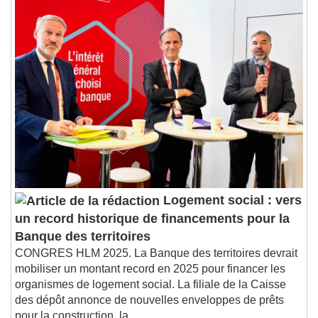
Playback Rate
Chapters
Chapters
Descriptions
descriptions off
, selected
Subtitles
subtitles settings
, opens subtitles
settings dialog
subtitles off
, selected
Audio Track
Picture-in-Picture
Fullscreen
Logement social : vers
This is a modal window.
un record historique de financements pour la
Beginning of dialog window. Escape will cancel
Banque des territoires
and close the window.
CONGRES HLM 2025. La Banque des territoires devrait
Text
mobiliser un montant record en 2025 pour financer les
organismes de logement social. La filiale de la Caisse
Color
Opacity
des dépôt annonce de nouvelles enveloppes de prêts