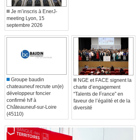
Je m’inscris à EnerJ-
meeting Lyon, 15
septembre 2026
Video Player is loading.
Play Video
Play
Skip Backward
Skip Forward
Unmute
Groupe baudin
NGE et FACE signent la
Current Time
0:00
chateauneuf recrute un(e)
charte d’engagement
/
développeur foncier
“Talents de France” en
Duration
-:-
confirmé h/f à
faveur de l’égalité et de la
Loaded
:
0%
Châteauneuf-sur-Loire
Stream Type
LIVE
diversité
(45110)
Seek to live, currently behind live
LIVE
Remaining Time
-
0:00
1x