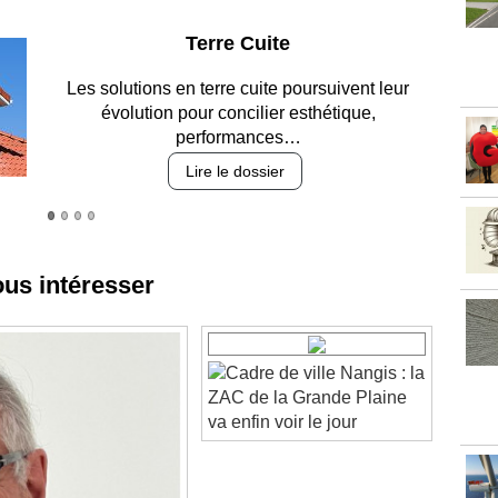
Parking et garages
Entre circulation, sécurisation des accès, durabilité
des revêtements et intégration…
Lire le dossier
ous intéresser
Nangis : la
ZAC de la Grande Plaine
va enfin voir le jour