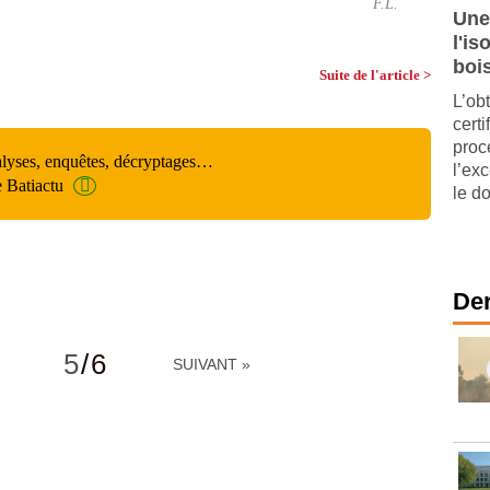
F.L.
Une
l'is
boi
Suite de l'article >
L’ob
cert
proc
alyses, enquêtes, décryptages…
l’ex
e Batiactu
le d
Der
5
/
6
SUIVANT »