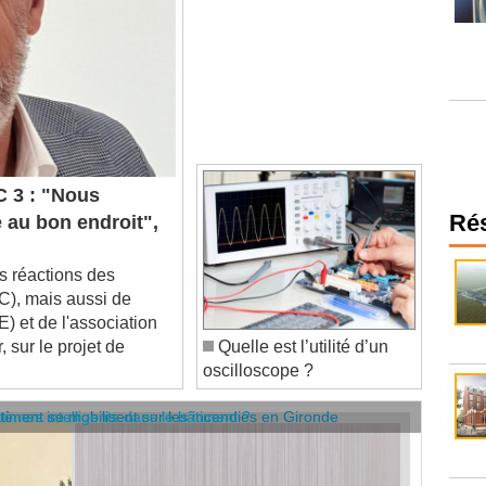
 3 : "Nous
 au bon endroit",
Ré
s réactions des
CC), mais aussi de
E) et de l'association
sur le projet de
Quelle est l’utilité d’un
oscilloscope ?
âtiment se mobilisent sur les incendies en Gironde
stèmes intelligents dans le bâtiment ?