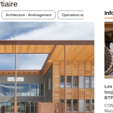
tiaire
Inf
Architecture - Aménagement
Opérations et
Les
tou
BTP
CONJ
Maza