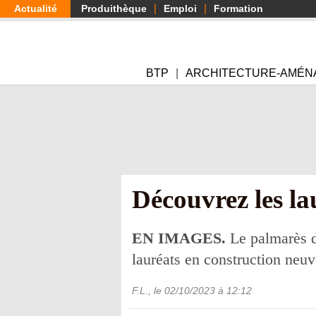
Aller
Actualité
Produithèque
Emploi
Formation
au
contenu
principal
BTP
ARCHITECTURE-AMÉN
Découvrez les la
EN IMAGES.
Le palmarès de
lauréats en construction neuve
F.L.
, le
02/10/2023
à 12:12