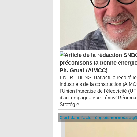
SNBC
préconisons la bonne énergie
Ph. Gruat (AIMCC)
ENTRETIENS. Batiactu a récolté le
industriels de la construction (AIM
l'Union française de l'électricité (UF
d'accompagnateurs rénov' Rénomar, 
Stratégie ...
C'est dans l'actu : des entreprises de b
C'est dans l'actu : à quoi servent les sy