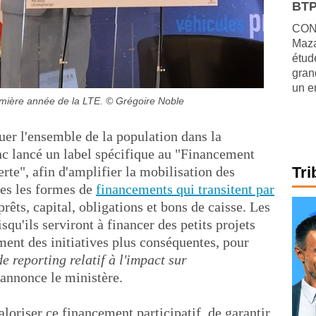
BTP
CONJ
Maza
étude
gran
un e
emière année de la LTE.
© Grégoire Noble
er l'ensemble de la population dans la
onc lancé un label spécifique au "Financement
erte", afin d'amplifier la mobilisation des
Tri
tes les formes de
financements qui transitent par
prêts, capital, obligations et bons de caisse. Les
qu'ils serviront à financer des petits projets
ent des initiatives plus conséquentes, pour
e reporting relatif à l'impact sur
 annonce le ministère.
aloriser ce financement participatif, de garantir