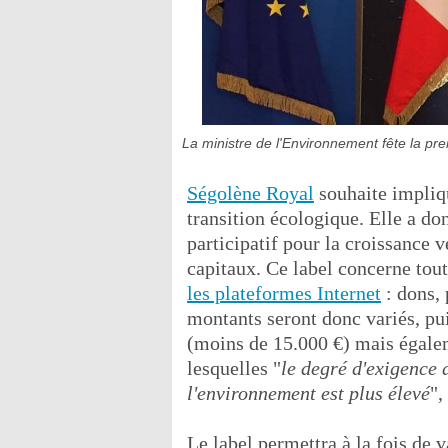
La ministre de l'Environnement fête la pr
Ségolène Royal
souhaite impliqu
transition écologique. Elle a d
participatif pour la croissance v
capitaux. Ce label concerne tou
les plateformes Internet
: dons, 
montants seront donc variés, puis
(moins de 15.000 €) mais égalem
lesquelles "
le degré d'exigence d
l'environnement est plus élevé
",
Le label permettra à la fois de v