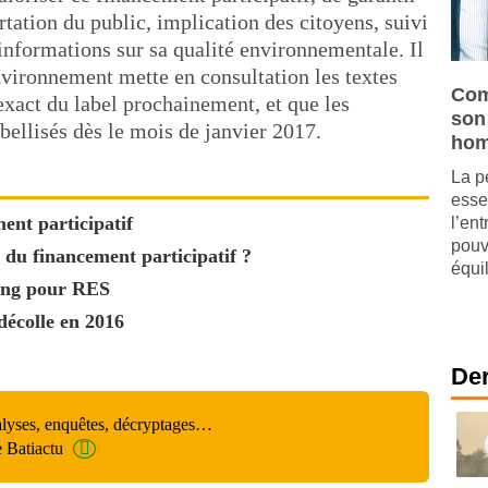
rtation du public, implication des citoyens, suivi
 informations sur sa qualité environnementale. Il
nvironnement mette en consultation les textes
Com
 exact du label prochainement, et que les
son 
abellisés dès le mois de janvier 2017.
hom
La p
esse
ent participatif
l’en
pouv
 du financement participatif ?
équil
ing pour RES
écolle en 2016
Der
alyses, enquêtes, décryptages…
e Batiactu