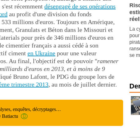
Ris
e s'est récemment
désengagé de ses opérations
est
ord
au profit d'une division du fonds
réel
 533 millions d'euros. Toujours en Amérique,
iment, Granulats et Béton dans le Missouri et
La c
pour 
aterials pour près de 346 millions d'euros en
pira
e cimentier français a aussi cédé à son
rans
ctif ciment
en Ukraine
pour une valeur
se mu
os. Au final, l'objectif est de pouvoir "
ramener
milliards d'euros en 2013, et à moins de 9
ndiqué Bruno Lafont, le PDG du groupe lors de
ième trimestre 2013
, au mois de juillet dernier.
Der
alyses, enquêtes, décryptages…
e Batiactu