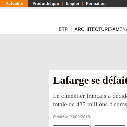
Aller
Actualité
Produithèque
Emploi
Formation
au
contenu
principal
BTP
ARCHITECTURE-AMÉN
Lafarge se défai
Le cimentier français a décid
totale de 435 millions d'euros
Publié le
03/09/2013