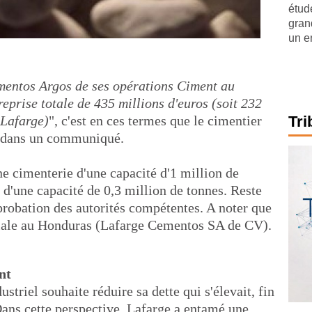
étude
gran
un e
mentos Argos de ses opérations Ciment au
eprise totale de 435 millions d'euros (soit 232
 Lafarge)
", c'est en ces termes que le cimentier
Tri
on dans un communiqué.
e cimenterie d'une capacité d'1 million de
 d'une capacité de 0,3 million de tonnes. Reste
pprobation des autorités compétentes. A noter que
iliale au Honduras (Lafarge Cementos SA de CV).
nt
ustriel souhaite réduire sa dette qui s'élevait, fin
Dans cette perspective, Lafarge a entamé une