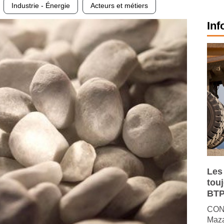
Industrie - Énergie
Acteurs et métiers
Inf
Les
tou
BTP
CONJ
Maza