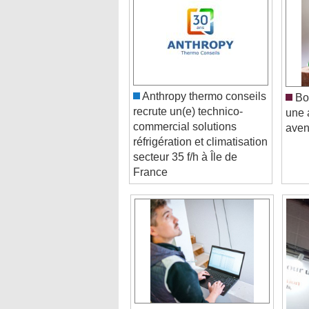
Anthropy thermo conseils
Bor
recrute un(e) technico-
une 
commercial solutions
aveni
réfrigération et climatisation
secteur 35 f/h à Île de
France
Vous n'avez peut-être