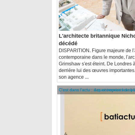
L'architecte britannique Nic
décédé
DISPARITION. Figure majeure de l'a
contemporaine dans le monde, l'arc
Grimshaw s'est éteint. De Londres à 
derrière lui des œuvres importantes
son agence ...
C'est dans l'actu : des entreprises de b
C'est dans l'actu : à quoi servent les sy