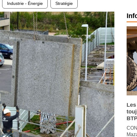
Industrie - Énergie
Stratégie
Inf
Les
tou
BTP
CONJ
Maza