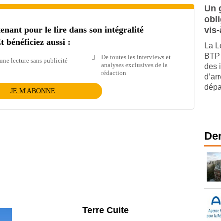
Un 
obl
ant pour le lire dans son intégralité
vis-
t bénéficiez aussi :
La L
BTP 
De toutes les interviews et
une lecture sans publicité
analyses exclusives de la
des 
rédaction
d’arr
dépar
JE M'ABONNE
Der
Parking et garages