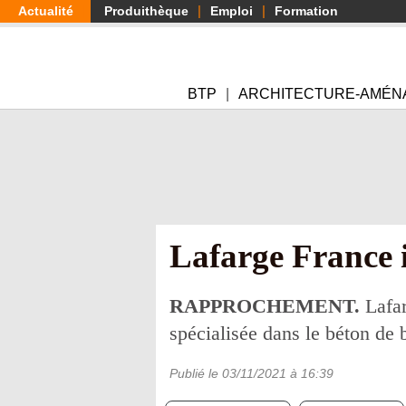
Aller
Actualité
Produithèque
Emploi
Formation
au
contenu
principal
BTP
ARCHITECTURE-AMÉN
Lafarge France i
RAPPROCHEMENT.
Lafar
spécialisée dans le béton de 
Publié le
03/11/2021
à 16:39