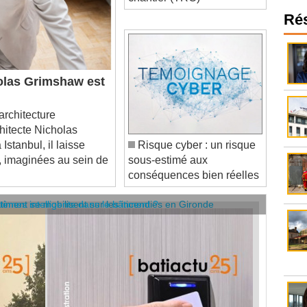
Ré
holas Grimshaw est
rchitecture
hitecte Nicholas
Istanbul, il laisse
Risque cyber : un risque
, imaginées au sein de
sous-estimé aux
conséquences bien réelles
âtiment se mobilisent sur les incendies en Gironde
stèmes intelligents dans le bâtiment ?