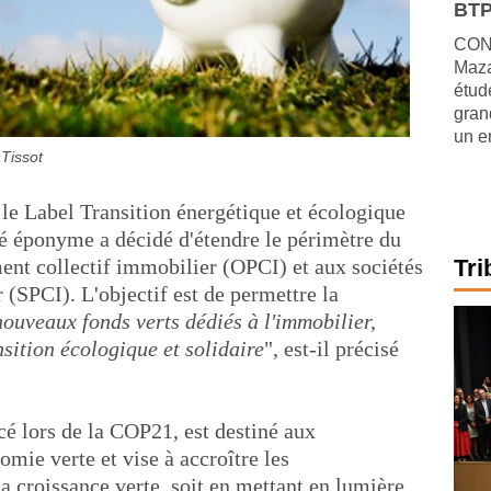
BTP
CONJ
Maza
étude
gran
un e
 Tissot
 le Label Transition énergétique et écologique
é éponyme a décidé d'étendre le périmètre du
nt collectif immobilier (OPCI) et aux sociétés
Tri
(SPCI). L'objectif est de permettre la
 nouveaux fonds verts dédiés à l'immobilier,
sition écologique et solidaire
", est-il précisé
ncé lors de la COP21, est destiné aux
omie verte et vise à accroître les
a croissance verte, soit en mettant en lumière