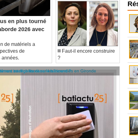
Ré
us en plus tourné
u aborde 2026 avec
n de matériels a
spectives de
Faut-il encore construire
s années.
?
âtiment se mobilisent sur les incendies en Gironde
stèmes intelligents dans le bâtiment ?