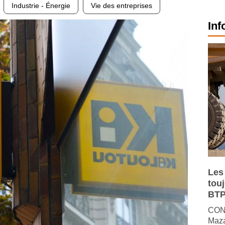
Industrie - Énergie
Vie des entreprises
Inf
Les
tou
BTP
CONJ
Maza