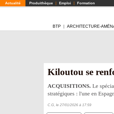
Aller
Actualité
Produithèque
Emploi
Formation
au
contenu
principal
BTP
ARCHITECTURE-AMÉN
Kiloutou se renf
ACQUISITIONS.
Le spécial
stratégiques : l'une en Espagne
C.G
, le
27/01/2026
à 17:59