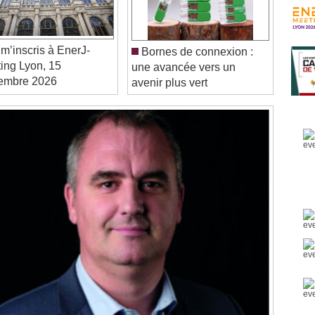
m’inscris à EnerJ-
Bornes de connexion :
ing Lyon, 15
une avancée vers un
embre 2026
avenir plus vert
Video Player is loading.
Play Video