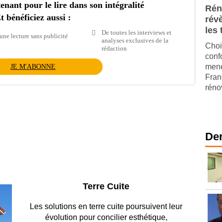
ant pour le lire dans son intégralité
Rén
t bénéficiez aussi :
révè
les
De toutes les interviews et
une lecture sans publicité
analyses exclusives de la
Choi
rédaction
conf
mené
JE M'ABONNE
Fran
réno
Der
Parking et garages
Entre circulation, sécurisation des accès, durabilité
des revêtements et intégration…