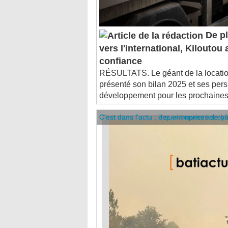
De pl
vers l'international, Kilouto
confiance
RÉSULTATS. Le géant de la locatio
présenté son bilan 2025 et ses per
développement pour les prochaine
C'est dans l'actu : des entreprises de b
C'est dans l'actu : à quoi servent les sy