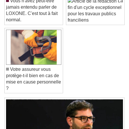
Font Size
Vous n'avez peut-être
La
jamais entendu parler de
fin d'un cycle exceptionnel
LOXONE. C'est tout à fait
pour les travaux publics
Text Edge Style
normal.
franciliens
Font Family
Reset
Done
Close Modal Dialog
Votre assureur vous
End of dialog window.
protège-t-il bien en cas de
mise en cause personnelle
?