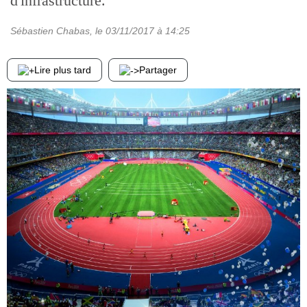
d'infrastructure.
Sébastien Chabas
, le
03/11/2017
à 14:25
Lire plus tard
Partager