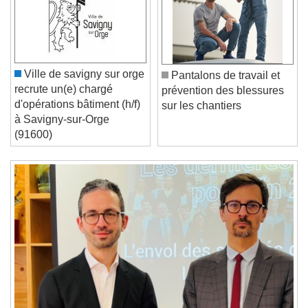
Video Player is loading.
Play Video
Play
Skip Backward
Skip Forward
Unmute
Ville de savigny sur orge
Pantalons de travail et
Current Time
0:00
recrute un(e) chargé
prévention des blessures
/
d'opérations bâtiment (h/f)
sur les chantiers
Duration
-:-
à Savigny-sur-Orge
Loaded
:
0%
(91600)
Stream Type
LIVE
Seek to live, currently behind live
LIVE
Remaining Time
-
0:00
1x
Playback Rate
Chapters
Chapters
Descriptions
descriptions off
, selected