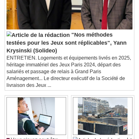
Subtitles
subtitles settings
, opens subtitles
settings dialog
subtitles off
, selected
Audio Track
"Nos méthodes
Picture-in-Picture
Fullscreen
testées pour les Jeux sont réplicables", Yann
This is a modal window.
Krysinski (Solideo)
Beginning of dialog window. Escape will cancel
ENTRETIEN. Logements et équipements livrés en 2025,
and close the window.
héritage immatériel des Jeux Paris 2024, départ des
Text
salariés et passage de relais à Grand Paris
Aménagement... Le directeur exécutif de la Société de
Color
Opacity
livraison des Jeux ...
Text Background
Color
Opacity
Caption Area Background
Color
Opacity