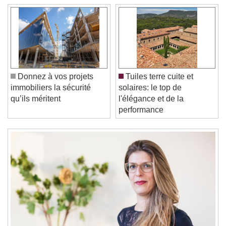
Video Player is loading.
Play Video
Play
Skip Backward
Skip Forward
Donnez à vos projets
Tuiles terre cuite et
Unmute
immobiliers la sécurité
solaires: le top de
Current Time
0:00
qu’ils méritent
l'élégance et de la
/
performance
Duration
-:-
Loaded
:
0%
Stream Type
LIVE
Seek to live, currently behind live
LIVE
Remaining Time
-
0:00
1x
Playback Rate
Chapters
Chapters