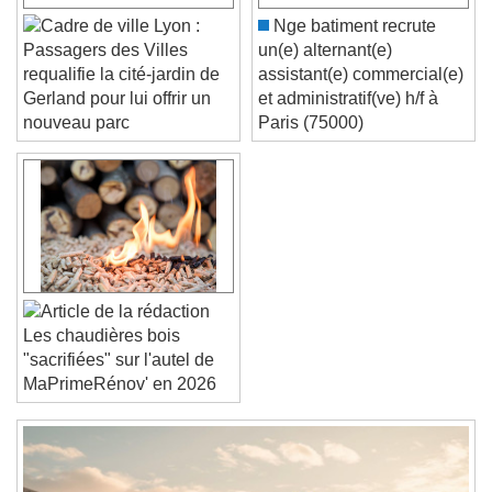
Lyon :
Nge batiment recrute
Color
Opacity
un(e) alternant(e)
Passagers des Villes
Font Size
assistant(e) commercial(e)
requalifie la cité-jardin de
et administratif(ve) h/f à
Gerland pour lui offrir un
Paris (75000)
nouveau parc
Text Edge Style
Font Family
Reset
Done
Close Modal Dialog
Les chaudières bois
End of dialog window.
"sacrifiées" sur l'autel de
MaPrimeRénov' en 2026