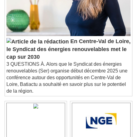
Descriptions
descriptions off
, selected
Subtitles
subtitles settings
, opens subtitles
settings dialog
subtitles off
, selected
En Centre-Val de Loire,
Audio Track
le Syndicat des énergies renouvelables met le
Picture-in-Picture
Fullscreen
cap sur 2030
This is a modal window.
3 QUESTIONS À. Alors que le Syndicat des énergies
renouvelables (Ser) organise début décembre 2025 une
Beginning of dialog window. Escape will cancel
conférence autour des opportunités en Centre-Val de
and close the window.
Loire, Batiactu a souhaité en savoir plus sur le potentiel
Text
de la région.
Color
Opacity
Text Background
Color
Opacity
Caption Area Background