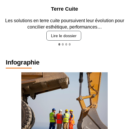
rre Cuite
Parking 
te poursuivent leur évolution pour
Entre circulation, sécurisat
étique, performances…
revêtements e
 le dossier
Lire le
Infographie