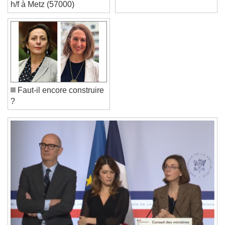
d'activité gros oeuvre tce
"amour" ?
h/f à Metz (57000)
Text Edge Style
Font Family
Faut-il encore construire
Reset
Done
?
Close Modal Dialog
End of dialog window.