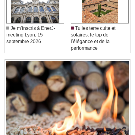
Video Player is loading.
Play Video
Play
Skip Backward
Skip Forward
Unmute
Je m’inscris à EnerJ-
Tuiles terre cuite et
Current Time
0:00
meeting Lyon, 15
solaires: le top de
/
septembre 2026
l'élégance et de la
Duration
-:-
performance
Loaded
:
0%
Stream Type
LIVE
Seek to live, currently behind live
LIVE
Remaining Time
-
0:00
1x
Playback Rate
Chapters
Chapters
Descriptions
descriptions off
, selected
Subtitles