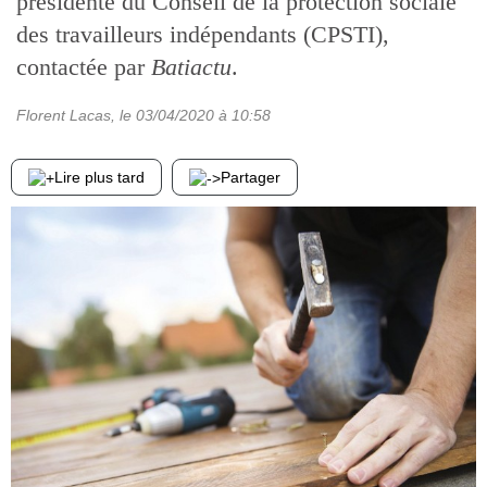
présidente du Conseil de la protection sociale
des travailleurs indépendants (CPSTI),
contactée par
Batiactu
.
Florent Lacas
, le
03/04/2020
à 10:58
Lire plus tard
Partager