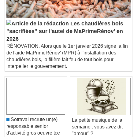
subtitles settings
, opens subtitles
settings dialog
subtitles off
, selected
Audio Track
Les chaudières bois
"sacrifiées" sur l'autel de MaPrimeRénov' en
Picture-in-Picture
Fullscreen
2026
This is a modal window.
RÉNOVATION. Alors que le 1er janvier 2026 signe la fin
Beginning of dialog window. Escape will cancel
de l'aide MaPrimeRénov' (MPR) à l'installation des
and close the window.
chaudières bois, la filière fait feu de tout bois pour
Text
interpeller le gouvernement.
Color
Opacity
Text Background
Color
Opacity
Caption Area Background
Sotraval recrute un(e)
La petite musique de la
Color
Opacity
responsable senior
semaine : vous avez dit
Font Size