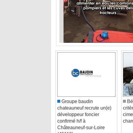
Groupe baudin
Bét
chateauneuf recrute un(e)
critè
développeur foncier
cime
confirmé h/f à
chan
Châteauneuf-sur-Loire
(45110)