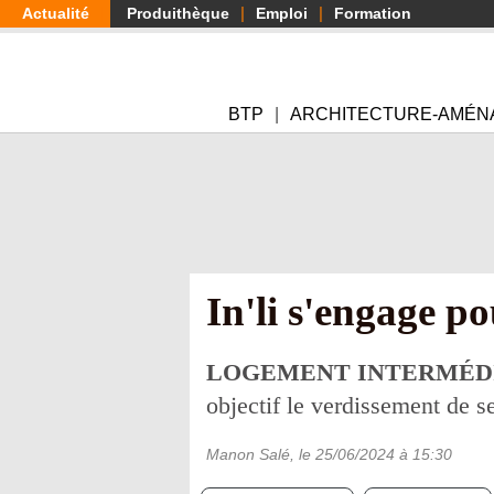
Aller
Actualité
Produithèque
Emploi
Formation
au
contenu
principal
BTP
ARCHITECTURE-AMÉN
In'li s'engage p
LOGEMENT INTERMÉDI
objectif le verdissement de se
Manon Salé
, le
25/06/2024
à 15:30