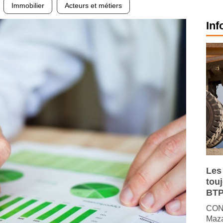
Immobilier
Acteurs et métiers
Inf
Les
tou
BTP
CONJ
Maza