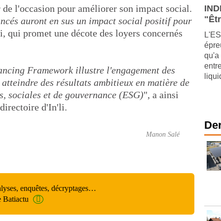
 de l'occasion pour améliorer son impact social.
IND
"Êtr
ancés auront en sus un impact social positif pour
'li, qui promet une décote des loyers concernés
L'ES
épre
qu'a
entr
ancing Framework illustre l'engagement des
liqu
 atteindre des résultats ambitieux en matière de
, sociales et de gouvernance (ESG)
", a ainsi
irectoire d'In'li.
Der
Manon Salé
alyses, enquêtes, décryptages…
e Batiactu