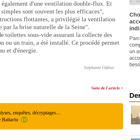
 également d'une ventilation double-flux. Et
 simples sont souvent les plus efficaces",
Cho
tructions flottantes, a privilégié la ventilation
acc
 par la brise naturelle de la Seine".
ind
 toilettes sous-vide assurant la collecte des
Parc
 ou un train, a été installé. Ce procédé permet
comp
au et d'énergie.
un a
acco
beso
Stéphanie Odéon
Suite de l'article >
Der
alyses, enquêtes, décryptages…
e Batiactu