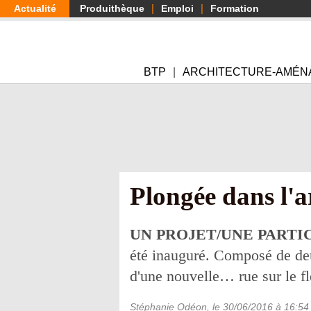
Aller
Actualité
Produithèque
Emploi
Formation
au
contenu
principal
BTP
ARCHITECTURE-AMÉN
Plongée dans l'a
UN PROJET/UNE PARTI
été inauguré. Composé de deu
d'une nouvelle… rue sur le f
Stéphanie Odéon
, le
30/06/2016
à 16:54