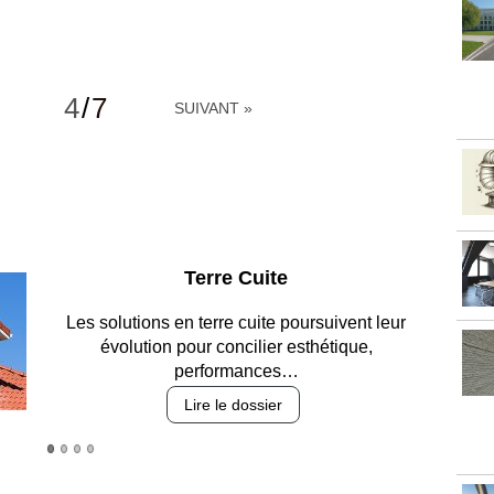
4
/
7
SUIVANT »
Parking et garages
Entre circulation, sécurisation des accès, durabilité
des revêtements et intégration…
Lire le dossier