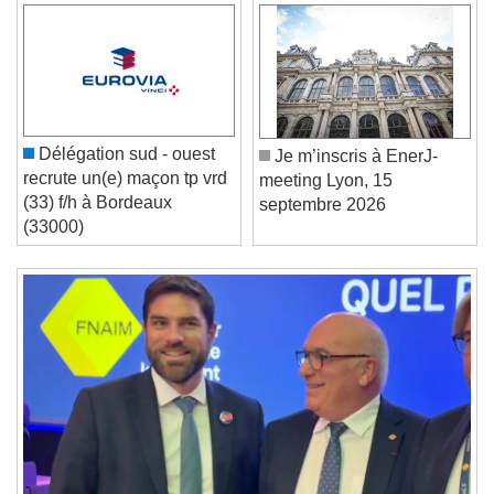
Video Player is loading.
Play Video
Play
Skip Backward
Skip Forward
Unmute
Current Time
0:00
Délégation sud - ouest
Je m’inscris à EnerJ-
/
recrute un(e) maçon tp vrd
meeting Lyon, 15
Duration
-:-
(33) f/h à Bordeaux
septembre 2026
Loaded
:
0%
(33000)
Stream Type
LIVE
Seek to live, currently behind live
LIVE
Remaining Time
-
0:00
1x
Playback Rate
Chapters
Chapters
Descriptions
descriptions off
, selected