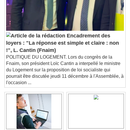
Subtitles
subtitles settings
, opens subtitles
settings dialog
subtitles off
, selected
Audio Track
Encadrement des
Picture-in-Picture
Fullscreen
loyers : "La réponse est simple et claire : non
This is a modal window.
!", L. Cantin (Fnaim)
Beginning of dialog window. Escape will cancel
POLITIQUE DU LOGEMENT. Lors du congrès de la
and close the window.
Fnaim, son président Loïc Cantin a interpellé le ministre
Text
du Logement sur la proposition de loi socialiste qui
pourrait être discutée jeudi 11 décembre à l'Assemblée, à
Color
Opacity
l'occasion ...
Text Background
Color
Opacity
Caption Area Background
Color
Opacity