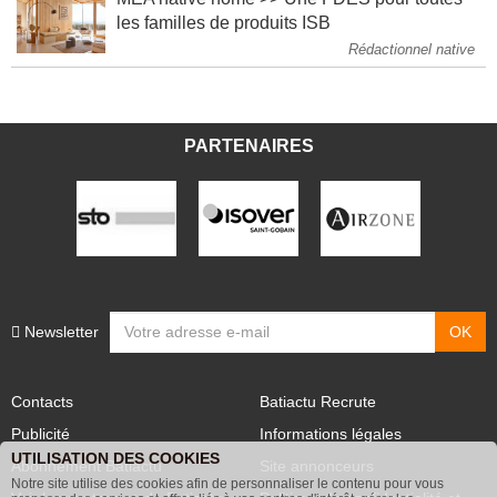
MEA native home >> Une FDES pour toutes
les familles de produits ISB
Rédactionnel native
PARTENAIRES
Newsletter
Contacts
Batiactu Recrute
Publicité
Informations légales
UTILISATION DES COOKIES
Abonnement Batiactu
Site annonceurs
Notre site utilise des cookies afin de personnaliser le contenu pour vous