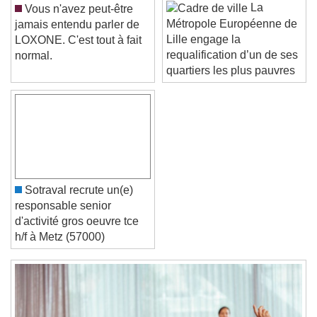
Font Size
La
Vous n'avez peut-être
Métropole Européenne de
jamais entendu parler de
Lille engage la
LOXONE. C'est tout à fait
Text Edge Style
requalification d’un de ses
normal.
quartiers les plus pauvres
Font Family
Reset
Done
Close Modal Dialog
End of dialog window.
Sotraval recrute un(e)
responsable senior
d'activité gros oeuvre tce
h/f à Metz (57000)