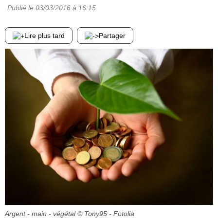
Publié le
03/03/2016
à 16:15
Lire plus tard
Partager
Argent - main - végétal
© Tony95 - Fotolia