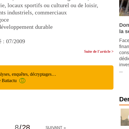
e, locaux sportifs ou culturel ou de loisir,
nts industriels, commerciaux
goce
Don
 développement durable
la s
é : 07/2009
Face
fina
Suite de l'article >
cons
dédi
inve
...
alyses, enquêtes, décryptages…
e Batiactu
Der
8
/
28
SUIVANT »