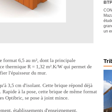
BTP
CONJ
Maza
étude
gran
un e
de format 6,5 au m², dont la principale
Tri
ance thermique R = 1,32 m².K/W qui permet de
fier l'épaisseur du mur.
qu'à 3,5 cm d'isolant. Cette brique répond déjà
 Rapide à la pose, cette brique de même format
es Optibric, se pose à joint mince.
ement, établissements d'enseignement,