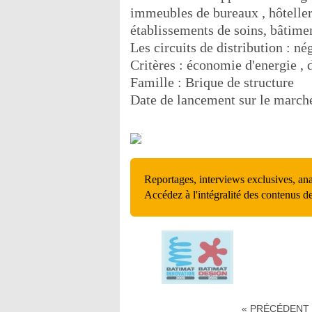
immeubles de bureaux , hôtelleri
établissements de soins, bâtime
Les circuits de distribution : né
Critères : économie d'energie ,
Famille : Brique de structure
Date de lancement sur le march
Reportages, interviews exclusives, an
Accédez à l'intégralité des contenus d
« PRÉCÉDENT