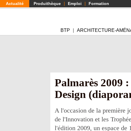
Aller
Actualité
Produithèque
Emploi
Formation
au
contenu
principal
BTP
ARCHITECTURE-AMÉN
Palmarès 2009 :
Design (diapor
A l'occasion de la première j
de l'Innovation et les Troph
l'édition 2009, un espace de