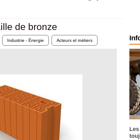
ille de bronze
Inf
Industrie - Énergie
Acteurs et métiers
Les
tou