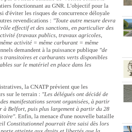
tiers fonctionnant au GNR. L'objectif pour la
ssi d'éviter les risques de concurrence déloyale
autres revendications :
"Toute autre mesure devra
ôle effectif et des sanctions, en particulier des
ctivité (travaux publics, travaux agricoles,
même activité = même carburant = même
ionnels demandent à la puissance publique
"de
s transitoires et carburants verts disponibles
sables sur le matériel en place dans les
stratives, la CNATP prévient que les
rs sur le terrain :
"Les délégués ont décidé de
des manifestations seront organisées, à partir
à Belfort, puis plus largement à partir du 28
itoire"
. Enfin, la menace d'une nouvelle bataille
il Constitutionnel pourrait être saisi dès lors
 porte atteinte aux droits et libertés que la