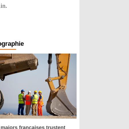
in.
ographie
 majors françaises trustent