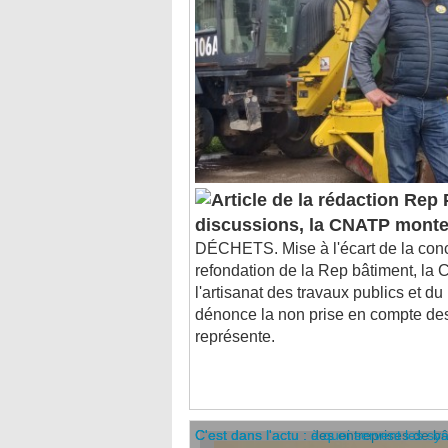
Rep P
discussions, la CNATP monte
DÉCHETS. Mise à l'écart de la conc
refondation de la Rep bâtiment, la
l'artisanat des travaux publics et 
dénonce la non prise en compte des 
représente.
C'est dans l'actu : des entreprises de b
C'est dans l'actu : à quoi servent les sy