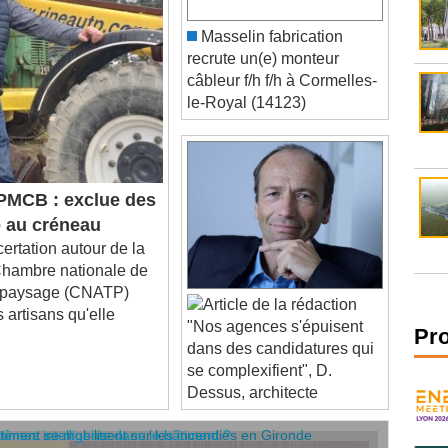
Masselin fabrication
recrute un(e) monteur
câbleur f/h f/h à Cormelles-
le-Royal (14123)
MCB : exclue des
 au créneau
ertation autour de la
 Chambre nationale de
du paysage (CNATP)
artisans qu'elle
"Nos agences s'épuisent
dans des candidatures qui
Pr
se complexifient", D.
Dessus, architecte
âtiment se mobilisent sur les incendies en Gironde
stèmes intelligents dans le bâtiment ?