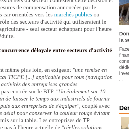
ssionnels du secteur contestent cette décision et
esures de compensation annoncées par le
 car orientées vers les
marchés publics
ou
le des secteurs d'activité qui utiliseraient le
griculture - seul secteur échappant pour l'heure
Don
éduite.
la s
Face
oncurrence déloyale entre secteurs d'activité
fina
cons
dédi
t même plus loin, en exigeant
"une remise en
inve
scal TICPE [...] applicable pour tous (navigation
...
 activités des entreprises grandes
 pas centrée sur le BTP.
"Un étalement sur 10
in de laisser le temps aux industriels de fournir
 puis aux entreprises de s'équiper"
, couplé avec
Der
ce délai pour conserver la couleur rouge évitant
mis sur la table. Les entreprises de TP
te pas à l'heure actuelle de
"réelles solutions