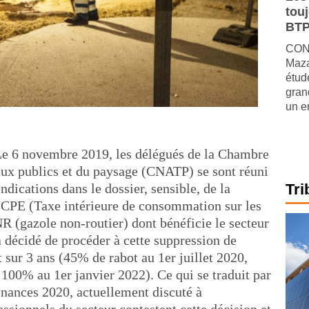
tou
BTP
CONJ
Maza
étude
gran
un e
 Le 6 novembre 2019, les délégués de la Chambre
vaux publics et du paysage (CNATP) se sont réuni
endications dans le dossier, sensible, de la
Tri
TICPE (Taxe intérieure de consommation sur les
R (gazole non-routier) dont bénéficie le secteur
a décidé de procéder à cette suppression de
t sur 3 ans (45% de rabot au 1er juillet 2020,
 100% au 1er janvier 2022). Ce qui se traduit par
 Finances 2020, actuellement discuté à