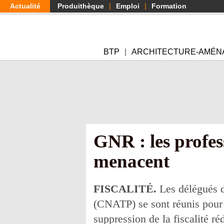
Aller
Actualité
Produithèque
Emploi
Formation
au
contenu
principal
BTP
ARCHITECTURE-AMÉN
GNR : les profes
menacent
FISCALITÉ.
Les délégués d
(CNATP) se sont réunis pour 
suppression de la fiscalité r