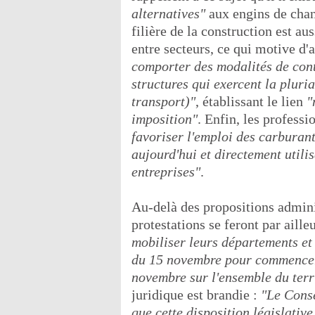
alternatives"
aux engins de chan
filière de la construction est au
entre secteurs, ce qui motive d'
comporter des modalités de contr
structures qui exercent la pluria
transport)"
, établissant le lien
"
imposition"
. Enfin, les profess
favoriser l'emploi des carburant
aujourd'hui et directement utili
entreprises"
.
Au-delà des propositions admini
protestations se feront par ailleu
mobiliser leurs départements et 
du 15 novembre pour commencer 
novembre sur l'ensemble du terr
juridique est brandie :
"Le Conse
que cette disposition législative