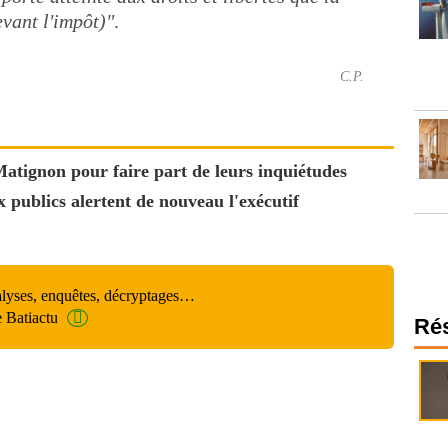
evant l'impôt)"
.
C.P.
Matignon pour faire part de leurs inquiétudes
 publics alertent de nouveau l'exécutif
alyses, enquêtes, décryptages…
e Batiactu
Ré