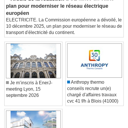
L'UE lance un vaste
Picture-in-Picture
Fullscreen
plan pour moderniser le réseau électrique
This is a modal window.
européen
Beginning of dialog window. Escape will cancel
and close the window.
ELECTRICITE. La Commission européenne a dévoilé, le
10 décembre 2025, un plan pour moderniser le réseau de
Text
transport d'électricité du continent.
Color
Opacity
Text Background
Color
Opacity
Caption Area Background
Anthropy thermo
Je m’inscris à EnerJ-
Color
Opacity
conseils recrute un(e)
meeting Lyon, 15
Font Size
chargé d'affaires travaux
septembre 2026
cvc 41 f/h à Blois (41000)
Text Edge Style