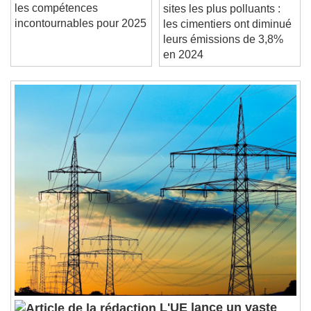
Se former en immobilier :
50
Current Time
0:00
les compétences
sites les plus polluants :
/
incontournables pour 2025
les cimentiers ont diminué
Duration
-:-
leurs émissions de 3,8%
Loaded
:
0%
Stream Type
LIVE
en 2024
Seek to live, currently behind live
LIVE
Remaining Time
-
0:00
1x
Playback Rate
Chapters
Chapters
Descriptions
descriptions off
, selected
Subtitles
subtitles settings
, opens subtitles
settings dialog
subtitles off
, selected
Audio Track