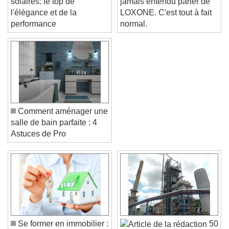
solaires: le top de
jamais entendu parler de
l'élégance et de la
LOXONE. C'est tout à fait
performance
normal.
Comment aménager une
salle de bain parfaite : 4
Astuces de Pro
Video Player is loading.
Play Video
Play
Skip Backward
Skip Forward
Unmute