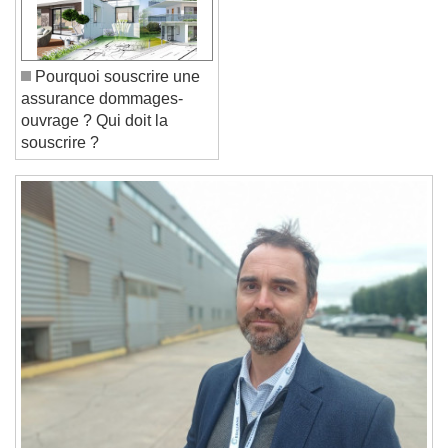
Font Family
Pourquoi souscrire une
Reset
Done
assurance dommages-
Close Modal Dialog
ouvrage ? Qui doit la
End of dialog window.
souscrire ?