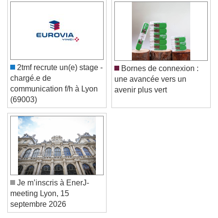
Color
Opacity
Caption Area Background
Color
Opacity
Font Size
2tmf recrute un(e) stage -
Bornes de connexion :
chargé.e de
une avancée vers un
Text Edge Style
communication f/h à Lyon
avenir plus vert
(69003)
Font Family
Reset
Done
Close Modal Dialog
End of dialog window.
Je m’inscris à EnerJ-
meeting Lyon, 15
septembre 2026