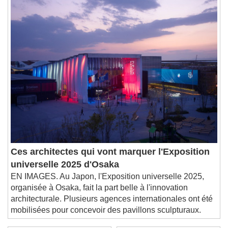
Chapters
Chapters
Descriptions
descriptions off
, selected
Subtitles
subtitles settings
, opens subtitles
settings dialog
subtitles off
, selected
Audio Track
Picture-in-Picture
Fullscreen
This is a modal window.
Beginning of dialog window. Escape will cancel
Ces architectes qui vont marquer l'Exposition
and close the window.
universelle 2025 d'Osaka
Text
EN IMAGES. Au Japon, l'Exposition universelle 2025,
organisée à Osaka, fait la part belle à l'innovation
Color
Opacity
architecturale. Plusieurs agences internationales ont été
Text Background
mobilisées pour concevoir des pavillons sculpturaux.