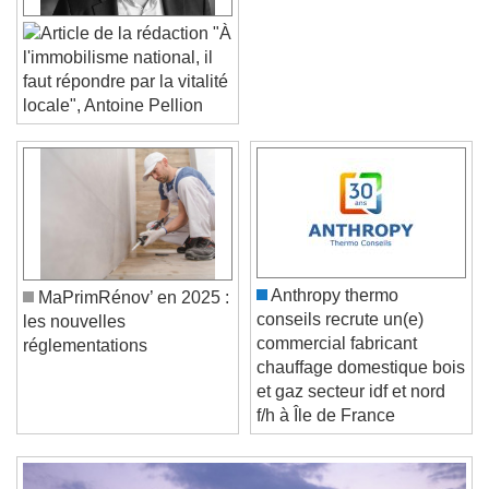
"À
l'immobilisme national, il
faut répondre par la vitalité
locale", Antoine Pellion
Video Player is loading.
Play Video
Play
Skip Backward
Skip Forward
Unmute
Current Time
0:00
/
Anthropy thermo
MaPrimRénov’ en 2025 :
Duration
-:-
conseils recrute un(e)
les nouvelles
Loaded
:
0%
commercial fabricant
Stream Type
LIVE
réglementations
chauffage domestique bois
Seek to live, currently behind live
LIVE
et gaz secteur idf et nord
Remaining Time
-
0:00
f/h à Île de France
1x
Playback Rate