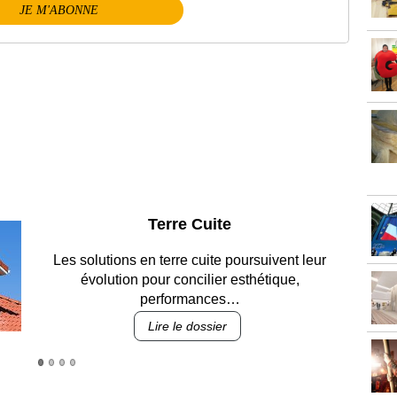
JE M'ABONNE
Parking et garages
Entre circulation, sécurisation des accès, durabilité
des revêtements et intégration…
Lire le dossier