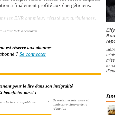
uation a finalement profité aux énergéticiens.
ans les ENR ont mieux résisté aux turbulences,
Effy
 vous reste 82% à découvrir.
Boos
rep
nu est réservé aux abonnés
Séba
 abonné ?
Se connecter
mini
miss
le r
d’én
nant pour le lire dans son intégralité
t bénéficiez aussi :
Der
De toutes les interviews et
une lecture sans publicité
analyses exclusives de la
rédaction