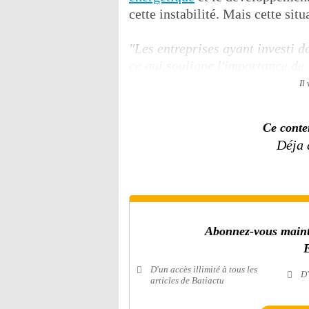
cette instabilité. Mais cette sit
"Les entreprises ayant investi d
ce qui souligne l'importance de
Il
Ce conte
Déja
Abonnez-vous mainte
E
D'un accès illimité à tous les
D'
articles de Batiactu