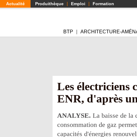
Aller
Actualité
Produithèque
Emploi
Formation
au
contenu
principal
BTP
ARCHITECTURE-AMÉN
Les électriciens
ENR, d'après un
ANALYSE.
La baisse de la 
consommation de gaz permet a
capacités d'énergies renouvel