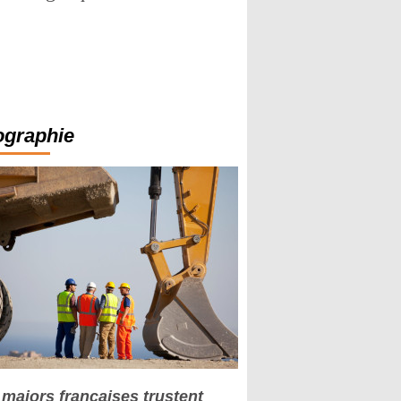
ographie
 majors françaises trustent