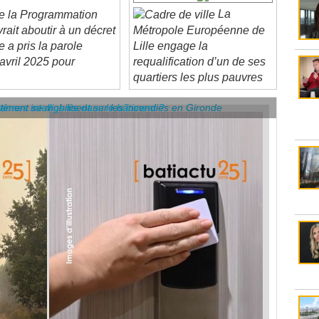
rait aboutir à un décret
Métropole Européenne de
e a pris la parole
Lille engage la
avril 2025 pour
requalification d’un de ses
quartiers les plus pauvres
âtiment se mobilisent sur les incendies en Gironde
stèmes intelligents dans le bâtiment ?