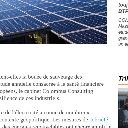
tou
BTP
CONJ
Maza
étude
gran
un e
ient-elles la bouée de sauvetage des
Tri
tude annuelle consacrée à la santé financière
uropéens, le cabinet Colombus Consulting
silience de ces industriels.
e de l'électricité a connu de nombreux
 contexte géopolitique. Les mesures de
sobriété
 des énergies renouvelables ont encore amplifié