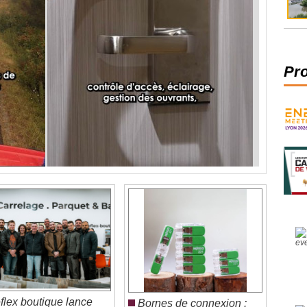
Pr
lex boutique lance
Bornes de connexion :
espace professionnel,
une avancée vers un