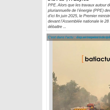
pluriannuelle de l'énergie (PPE) dev
d'ici fin juin 2025, le Premier ministr
devant l'Assemblée nationale le 28 
débattre ...
C'est dans l'actu : des entreprises de b
C'est dans l'actu : à quoi servent les sy