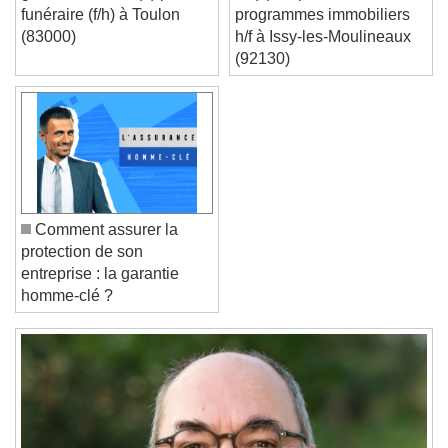
garde recrute un(e) porteur
un(e) responsable de
funéraire (f/h) à Toulon
programmes immobiliers
Text Edge Style
(83000)
h/f à Issy-les-Moulineaux
(92130)
Font Family
Reset
Done
Close Modal Dialog
End of dialog window.
Comment assurer la
protection de son
entreprise : la garantie
homme-clé ?