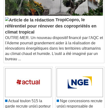
settings dialog
subtitles off
, selected
Audio Track
TropiCopro, le
Picture-in-Picture
Fullscreen
référentiel pour rénover des copropriétés en
This is a modal window.
climat tropical
Beginning of dialog window. Escape will cancel
OUTRE-MER. Un nouveau dispositif financé par l'AQC et
and close the window.
l'Ademe pourrait grandement aider à la réalisation de
Text
rénovations énergétiques dans les territoires ultramarins
au climat chaud et humide. L'outil a été imaginé par un
Color
Opacity
bureau ...
Text Background
Color
Opacity
Caption Area Background
Color
Opacity
Font Size
Actual toulon 515 la
Nge concessions recrute