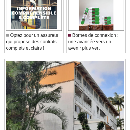
Video Player is loading.
Play Video
Play
Skip Backward
Skip Forward
Unmute
Current Time
0:00
/
Optez pour un assureur
Bornes de connexion :
Duration
-:-
qui propose des contrats
une avancée vers un
Loaded
:
0%
Stream Type
LIVE
complets et clairs !
avenir plus vert
Seek to live, currently behind live
LIVE
Remaining Time
-
0:00
1x
Playback Rate
Chapters
Chapters
Descriptions
descriptions off
, selected
Subtitles
subtitles settings
, opens subtitles