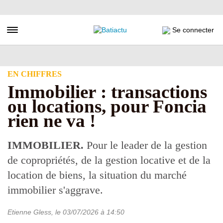
Aller
au
contenu
Toggle navigation
Se connecter
principal
EN CHIFFRES
Immobilier : transactions
ou locations, pour Foncia
rien ne va !
IMMOBILIER.
Pour le leader de la gestion
de copropriétés, de la gestion locative et de la
location de biens, la situation du marché
immobilier s'aggrave.
Etienne Gless
, le
03/07/2026
à 14:50