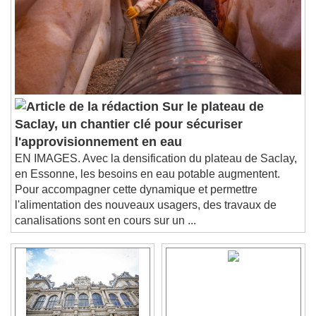
Chapters
Descriptions
descriptions off
, selected
Subtitles
subtitles settings
, opens subtitles
settings dialog
subtitles off
, selected
Sur le plateau de
Audio Track
Saclay, un chantier clé pour sécuriser
Picture-in-Picture
Fullscreen
l'approvisionnement en eau
This is a modal window.
EN IMAGES. Avec la densification du plateau de Saclay,
en Essonne, les besoins en eau potable augmentent.
Beginning of dialog window. Escape will cancel
and close the window.
Pour accompagner cette dynamique et permettre
l'alimentation des nouveaux usagers, des travaux de
Text
canalisations sont en cours sur un ...
Color
Opacity
Text Background
Color
Opacity