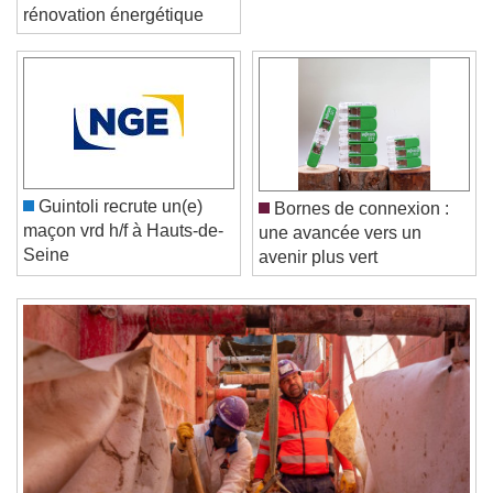
Réussir un projet de
rénovation énergétique
Video Player is loading.
Play Video
Play
Skip Backward
Skip Forward
Unmute
Guintoli recrute un(e)
Bornes de connexion :
Current Time
0:00
maçon vrd h/f à Hauts-de-
une avancée vers un
/
Seine
avenir plus vert
Duration
-:-
Loaded
:
0%
Stream Type
LIVE
Seek to live, currently behind live
LIVE
Remaining Time
-
0:00
1x
Playback Rate
Chapters