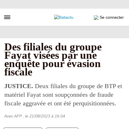
Aller
au
contenu
Toggle navigation
Se connecter
principal
Des filiales du groupe
Fayat visées par une
enquête pour évasion
fiscale
JUSTICE.
Deux filiales du groupe de BTP et
matériel Fayat sont soupçonnées de fraude
fiscale aggravée et ont été perquisitionnées.
Avec AFP
, le
21/08/2023
à 16:04