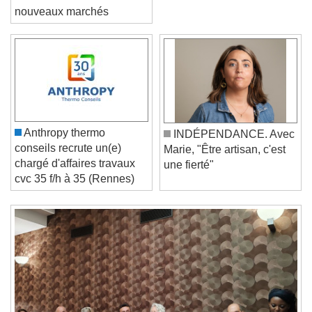
croissance et vise de
nouveaux marchés
Video Player is loading.
Play Video
Play
Skip Backward
Skip Forward
Unmute
Current Time
0:00
/
Duration
-:-
Anthropy thermo
INDÉPENDANCE. Avec
Loaded
:
0%
conseils recrute un(e)
Stream Type
LIVE
Marie, "Être artisan, c'est
chargé d'affaires travaux
Seek to live, currently behind live
LIVE
une fierté"
cvc 35 f/h à 35 (Rennes)
Remaining Time
-
0:00
1x
Playback Rate
Chapters
Chapters
Descriptions
descriptions off
, selected