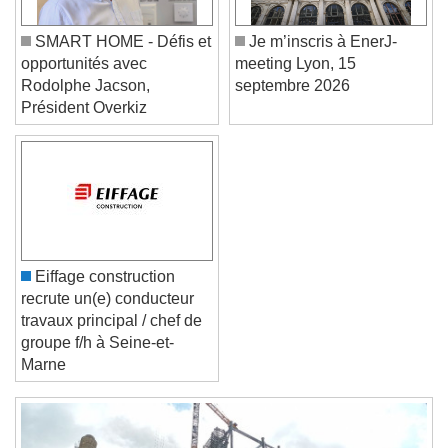
Font Size
SMART HOME - Défis et
Je m’inscris à EnerJ-
opportunités avec
meeting Lyon, 15
Text Edge Style
Rodolphe Jacson,
septembre 2026
Président Overkiz
Font Family
Reset
Done
Close Modal Dialog
End of dialog window.
Eiffage construction
recrute un(e) conducteur
travaux principal / chef de
groupe f/h à Seine-et-
Marne