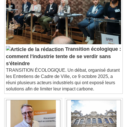
Subtitles
subtitles settings
, opens subtitles
settings dialog
subtitles off
, selected
Audio Track
Picture-in-Picture
Fullscreen
This is a modal window.
Transition écologique :
Beginning of dialog window. Escape will cancel
comment l'industrie tente de se verdir sans
and close the window.
s'éteindre
Text
TRANSITION ÉCOLOGIQUE. Un débat, organisé durant
les Entretiens de Cadre de Ville, ce 9 octobre 2025, a
Color
Opacity
réuni plusieurs acteurs industriels qui ont exposé leurs
Text Background
solutions afin de limiter leur impact carbone.
Color
Opacity
Caption Area Background
Color
Opacity