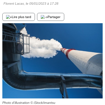
Florent Lacas
, le
05/01/2023
à 17:28
Lire plus tard
Partager
Photo d'illustration
© iStock/imantsu