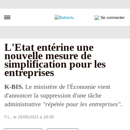
Aller
au
contenu
Toggle navigation
Se connecter
principal
L'Etat entérine une
nouvelle mesure de
simplification pour les
entreprises
K-BIS.
Le ministère de l'Économie vient
d'annoncer la suppression d'une tâche
administrative
"répétée pour les entreprises"
.
F.L.
, le
25/05/2021
à 18:00