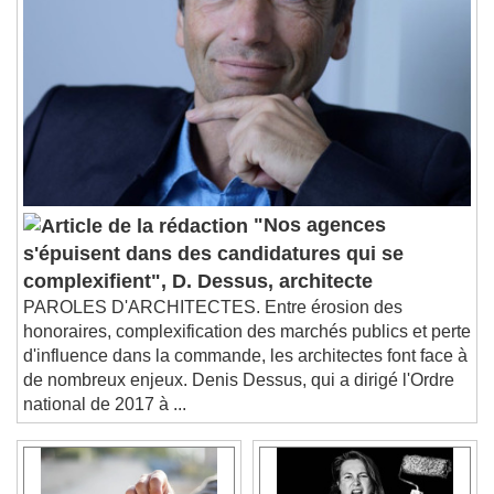
Descriptions
descriptions off
, selected
Subtitles
subtitles settings
, opens subtitles
settings dialog
subtitles off
, selected
Audio Track
Picture-in-Picture
Fullscreen
"Nos agences
This is a modal window.
s'épuisent dans des candidatures qui se
Beginning of dialog window. Escape will cancel
complexifient", D. Dessus, architecte
and close the window.
PAROLES D'ARCHITECTES. Entre érosion des
Text
honoraires, complexification des marchés publics et perte
d'influence dans la commande, les architectes font face à
Color
Opacity
de nombreux enjeux. Denis Dessus, qui a dirigé l'Ordre
Text Background
national de 2017 à ...
Color
Opacity