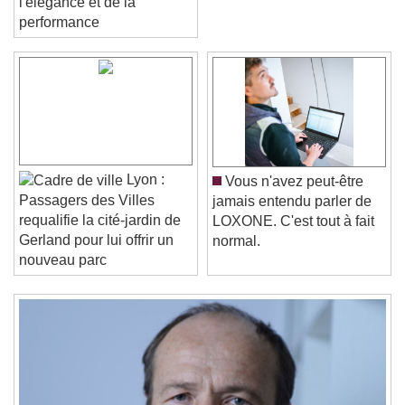
l'élégance et de la
performance
Video Player is loading.
Play Video
Play
Skip Backward
Skip Forward
Unmute
Current Time
0:00
Lyon :
Vous n'avez peut-être
/
Passagers des Villes
jamais entendu parler de
Duration
-:-
requalifie la cité-jardin de
LOXONE. C'est tout à fait
Loaded
:
0%
Stream Type
LIVE
Gerland pour lui offrir un
normal.
Seek to live, currently behind live
LIVE
nouveau parc
Remaining Time
-
0:00
1x
Playback Rate
Chapters
Chapters