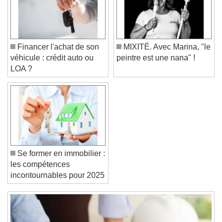
Caption Area Background
Color
Opacity
Font Size
Financer l'achat de son
MIXITÉ. Avec Marina, "le
véhicule : crédit auto ou
peintre est une nana" !
Text Edge Style
LOA ?
Font Family
Reset
Done
Close Modal Dialog
Se former en immobilier :
End of dialog window.
les compétences
incontournables pour 2025