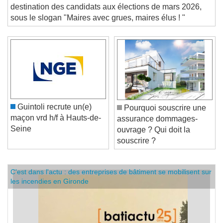
bâtiment a dévoilé une trentaine de propositions à
destination des candidats aux élections de mars 2026,
sous le slogan "Maires avec grues, maires élus ! "
Guintoli recrute un(e)
Pourquoi souscrire une
maçon vrd h/f à Hauts-de-
assurance dommages-
Seine
ouvrage ? Qui doit la
souscrire ?
C'est dans l'actu : des entreprises de bâtiment se mobilisent sur
les incendies en Gironde