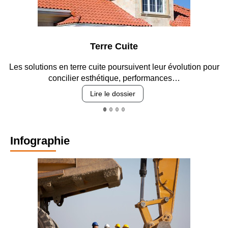
Terre Cuite
Parkin
cuite poursuivent leur évolution pour
Entre circulation, sécuri
sthétique, performances…
revêtement
Lire le dossier
Lire
Infographie