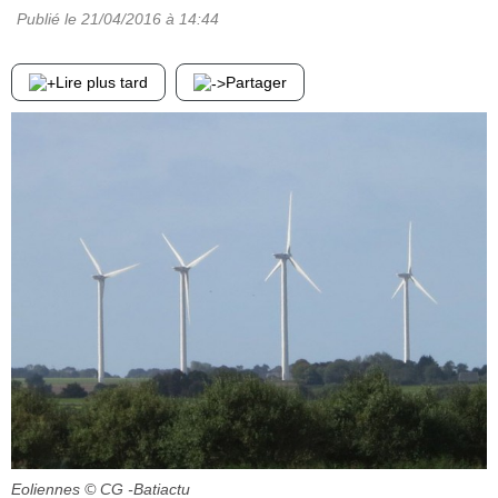
Publié le
21/04/2016
à 14:44
Lire plus tard
Partager
Eoliennes
© CG -Batiactu