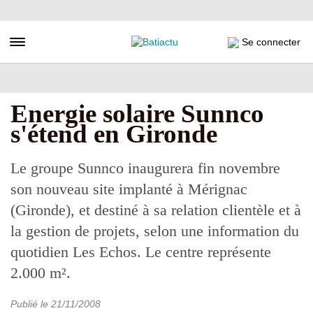
Aller
au
contenu
Toggle navigation
Se connecter
principal
Energie solaire Sunnco
s'étend en Gironde
Le groupe Sunnco inaugurera fin novembre
son nouveau site implanté à Mérignac
(Gironde), et destiné à sa relation clientèle et à
la gestion de projets, selon une information du
quotidien Les Echos. Le centre représente
2.000 m².
Publié le
21/11/2008